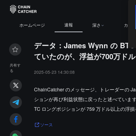
速報
ホームページ
深さ
カレ
データ：James Wynn の 
ていたのが、浮益が700万ド
共有す
る
2025-05-23 14:30:08
ChainCatcher のメッセージ、トレーダーの 
ションが再び利益状態に戻ったと述べています。
TC ロングポジションが 759 万ドル以上の浮
ソース