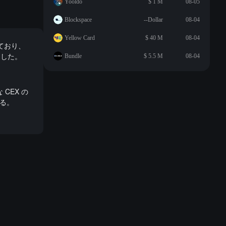
Yooldo
$ 1 M
08-05
Blockspace
--Dollar
08-04
Yellow Card
$ 40 M
08-04
れており、
ました。
Bundle
$ 5.5 M
08-04
 CEX の
する。