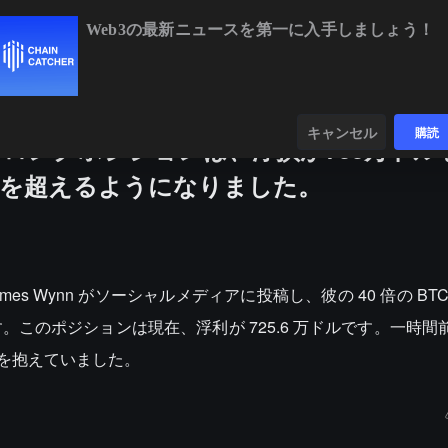
Web3の最新ニュースを第一に入手しましょう！
BTC
$64,533.49
+0.89%
ETH
$1,907.96
+
ンダー
データ
発見する
キャンセル
購読
BTC ロングポジションは、浮損が700万ド
ルを超えるようになりました。
James Wynn がソーシャルメディアに投稿し、彼の 40 倍の B
このポジションは現在、浮利が 725.6 万ドルです。一時間前
損を抱えていました。