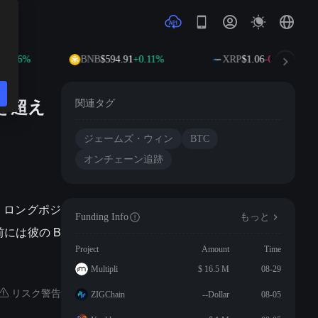
2.26%
BNB
$594.91
+0.11%
XRP
$1.06
-0.86%
ルを超え
関連タグ
ジェームズ・ウィン
BTC
オンチェーン追跡
TC ロングポジ
Funding Info
もっと
には彼の B
Project
Amount
Time
Multipli
$ 16.5 M
08-29
リスク警告
ZIGChain
--Dollar
08-05