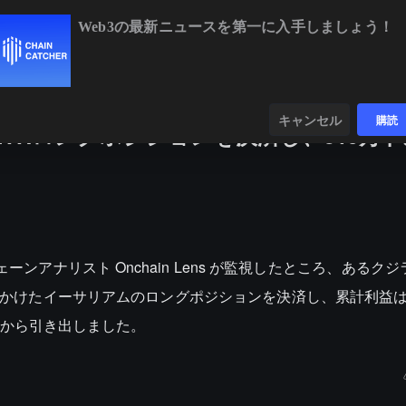
Web3の最新ニュースを第一に入手しましょう！
BTC
$65,008.05
+0.21%
ETH
$1,919.49
+0.42
ンダー
データ
発見する
キャンセル
購読
ETHロングポジションを決済し、519万
ェーンアナリスト Onchain Lens が監視したところ、あるクジラが
ッジをかけたイーサリアムのロングポジションを決済し、累計利益は 
から引き出しました。