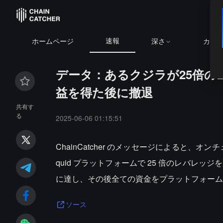
速報
ホームページ
深さ
カレ
データ：あるクジラが25倍の
益を得た後に撤退
共有す
る
2025-06-06 01:15:51
ChainCatcher のメッセージによると、オンチ
quid プラットフォームで 25 倍のレバレ
に達し、その後全ての資金をプラットフォーム
ソース