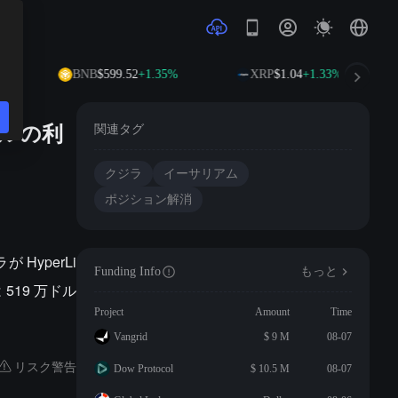
%
BNB
$599.52
+1.35%
XRP
$1.04
+1.33%
ドルの利
関連タグ
クジラ
イーサリアム
ポジション解消
 HyperLi
Funding Info
もっと
519 万ドル
Project
Amount
Time
Vangrid
$ 9 M
08-07
リスク警告
Dow Protocol
$ 10.5 M
08-07