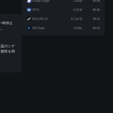
Global Ledger
--Dollar
08-06
JPYC
$ 38 M
08-06
MAGNE.AI
$ 2.64 M
08-05
を一時停止
ん。
ZIGChain
--Dollar
08-05
収益のシナ
可能性を弱