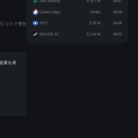
Dow Protocol
$ 10.5 M
08-07
Global Ledger
--Dollar
08-06
リスク警告
JPYC
$ 38 M
08-06
MAGNE.AI
$ 2.64 M
08-05
る進展を発