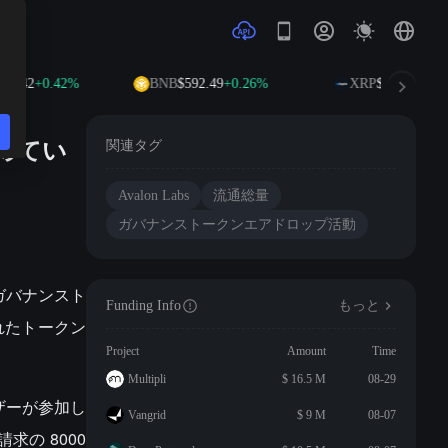
3.42
+0.42%
BNB
$592.49
+0.26%
XRP
$1.02
-0.75%
占めてい
関連タグ
Avalon Labs
流通総量
ガバナンストークンエアドロップ活動
枚のガバナンスト
Funding Info
もっと
されたトークン
Project
Amount
Time
Multipli
$ 16.5 M
08-29
ーザーが参加し
Vangrid
$ 9 M
08-07
求の 8000