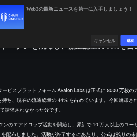
Web3の最新ニュースを第一に入手しましょう！
BTC
$64,931.95
+0.84%
ETH
$1,91
ンダー
データ
発見する
キャンセル
購読
枚のAVLトークンを焼却し、流通総量の44%を
サービスプラットフォーム Avalon Labs は正式に 8000 万
の価値を持ち、現在の流通総量の 44% を占めています。今回焼却
て請求されなかった分です。
バナンストークンのエアドロップ活動を開始し、累計で 10 万人以上のユ
VL を配布しました。活動が終了するにあたり、公式は残りの未請