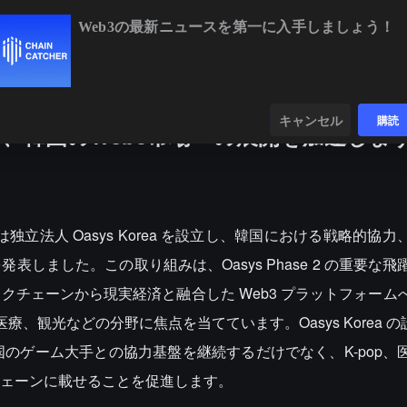
Web3の最新ニュースを第一に入手しましょう！
BTC
$64,993.81
+1.14%
ETH
$1,916.82
+0.99
ンダー
データ
発見する
キャンセル
購読
を設立し、韓国のWeb3市場への展開を加速しま
ys は独立法人 Oasys Korea を設立し、韓国における戦略的協
しました。この取り組みは、Oasys Phase 2 の重要な
チェーンから現実経済と融合した Web3 プラットフォーム
、観光などの分野に焦点を当てています。Oasys Korea の
n などの韓国のゲーム大手との協力基盤を継続するだけでなく、K-pop
ェーンに載せることを促進します。