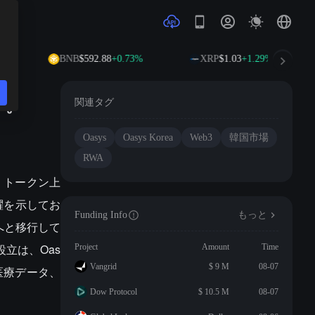
%
BNB
$592.88
+0.73%
XRP
$1.03
+1.29%
す。
関連タグ
Oasys
Oasys Korea
Web3
韓国市場
RWA
力、トークン上
飛躍を示してお
Funding Info
もっと
へと移行して
設立は、Oas
Project
Amount
Time
Vangrid
$ 9 M
08-07
、医療データ、
Dow Protocol
$ 10.5 M
08-07