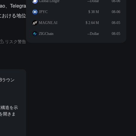
Global Ledger
--Dollar
08-06
Telegra
JPYC
$ 38 M
08-06
スにおける地位
MAGNE.AI
$ 2.64 M
08-05
ZIGChain
--Dollar
08-05
リスク警告
Bラウン
の二重構造を示
口を開きま