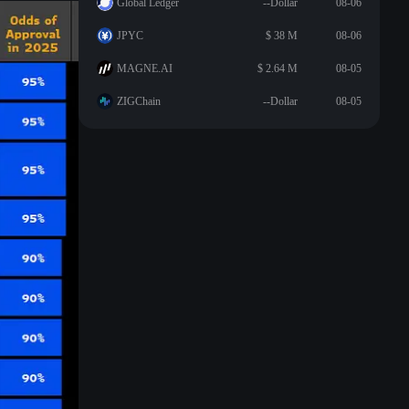
Global Ledger
--Dollar
08-06
JPYC
$ 38 M
08-06
MAGNE.AI
$ 2.64 M
08-05
ZIGChain
--Dollar
08-05