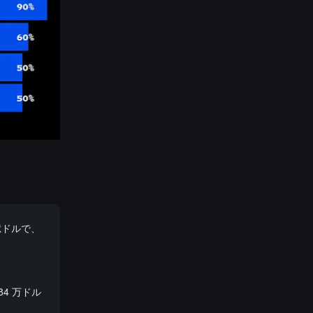
億ドルで、
84 万ドル