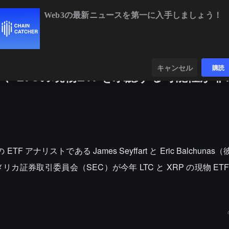
Web3の最新ニュースを第一に入手しましょう！
BTC
$64,945.35
-0.20%
ETH
$1,919.74
-
ンダー
データ
発見する
キャンセル
購読
P、LTCの現物ETFを承認する可能性が非
TF アナリストである James Seyffart と Eric Balchuna
証券取引委員会（SEC）が今年 LTC と XRP の現物 ET