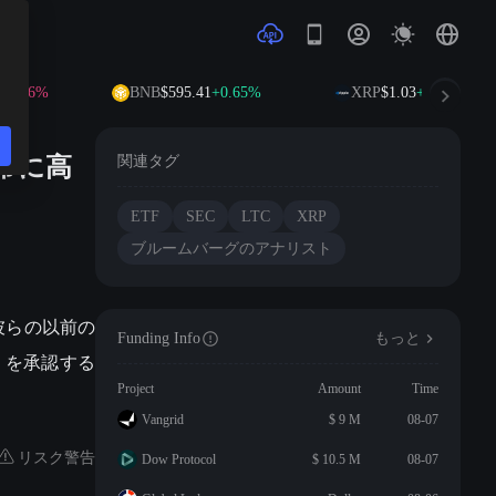
0.46%
BNB
$595.41
+0.65%
XRP
$1.03
+0.25%
常に高
関連タグ
ETF
SEC
LTC
XRP
ブルームバーグのアナリスト
s（彼らの以前の
Funding Info
もっと
F を承認する
Project
Amount
Time
Vangrid
$ 9 M
08-07
リスク警告
Dow Protocol
$ 10.5 M
08-07