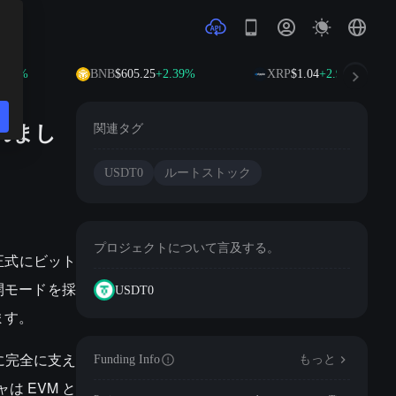
.87%
BNB
$605.25
+2.39%
XRP
$1.04
+2.96%
されまし
関連タグ
USDT0
ルートストック
プロジェクトについて言及する。
 が正式にビット
展開モードを採
USDT0
います。
 に完全に支え
Funding Info
もっと
は EVM と