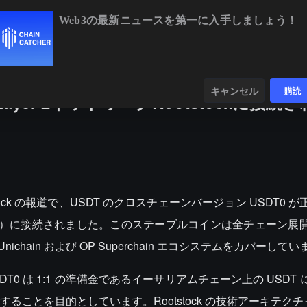
Web3の最新ニュースを第一に入手しましょう！
BTC
$65,092.47
+0.80%
ETH
$1,924.32
+0
ンダー
データ
発見する
キャンセル
購読
yer 2ネットワークRootstockに接続
 Block の報道で、USDT のクロスチェーンバージョン USDT0
ock（RSK）に接続されました。このステーブルコインは全チェーン
ichain および OP Superchain エコシステムをカバーして
USDT0 は 1:1 の準備金であるイーサリアムチェーン上の USDT
ことを目的としています。Rootstock の技術アーキテクチャ