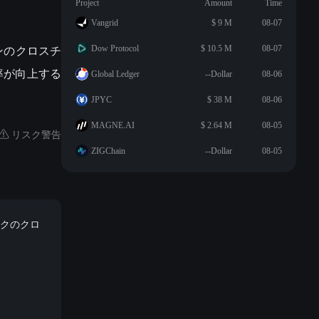
Project
Amount
Time
Vangrid
$ 9 M
08-07
インのクロスチ
Dow Protocol
$ 10.5 M
08-07
率が向上する
Global Ledger
--Dollar
08-06
JPYC
$ 38 M
08-06
MAGNE.AI
$ 2.64 M
08-05
リスク警告
ZIGChain
--Dollar
08-05
ークのクロ