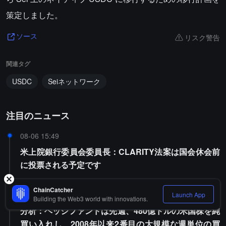
策定しました。
リスク警告
ソース
関連タグ
USDC
Seiネットワーク
注目のニュース
08-06 15:49
米上院銀行委員会委員長：CLARITY法案は国会休会前
に投票される予定です
ChainCatcher
08-06 15:29
Launch App
Building the Web3 world with innovations.
分析：ヘッジファンドは先週、480億ドルの米国株を純
買い入れし、2008年以来2番目の大規模な週単位の買