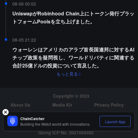
08-06 00:02
UniswapがRobinhood Chain上にトークン発行プラッ
トフォームPoolsを立ち上げました。
08-05 21:22
ウォーレンはアメリカのアラブ首長国連邦に対するAI
チップ政策を疑問視し、ワールドリバティに関連する
合計25億ドルの投資について言及した。
もっと見る
Copyright © 2023
About Us
Media Kit
Privacy Policy
Risk Warning
Hiring
ChainCatcher
Launch App
Building the Web3 world with innovations.
Qiong ICP No. 2021009392