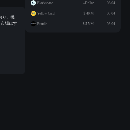
Blockspace
--Dollar
08-04
Yellow Card
$ 40 M
08-04
ており、機
。市場はす
Bundle
$ 5.5 M
08-04