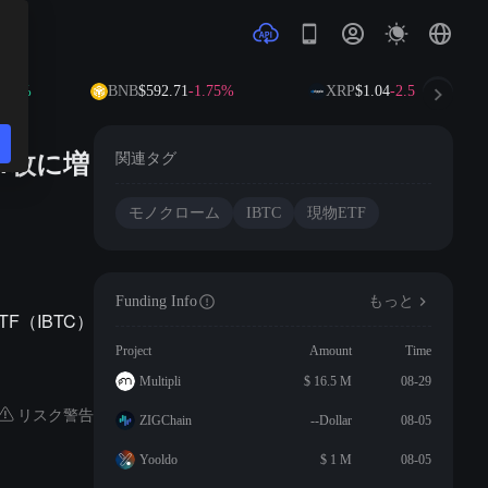
28%
BNB
$592.71
-1.75%
XRP
$1.04
-2.53%
51枚に増
関連タグ
モノクローム
IBTC
現物ETF
Funding Info
もっと
F（IBTC）
Project
Amount
Time
Multipli
$ 16.5 M
08-29
リスク警告
ZIGChain
--Dollar
08-05
Yooldo
$ 1 M
08-05