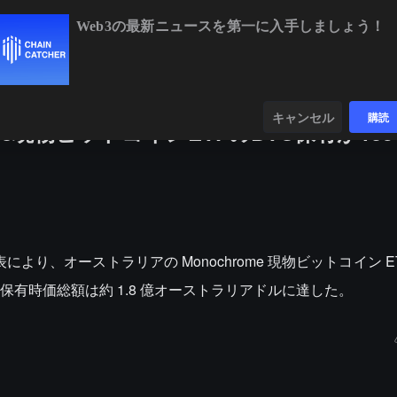
Web3の最新ニュースを第一に入手しましょう！
BTC
$64,487.48
+0.18%
ETH
$1,898.01
+1.
ンダー
データ
発見する
キャンセル
購読
me現物ビットコインETFのBTC保有が10
表により、オーストラリアの Monochrome 現物ビットコイン ET
、保有時価総額は約 1.8 億オーストラリアドルに達した。