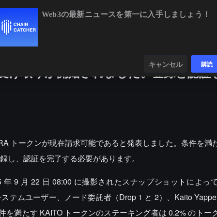
Web3の最新ニュースを第一に入手しましょう！
BTC
$64,803.70
-0.24%
ETH
$1,91
ンダー
データ
発見する
キャンセル
購読
ンの受け取りが開始されました。登録と認証
財団は、MIRA トークンが現在請求可能であると発表しました。条件を
録し、認証を完了する必要があります。
年 9 月 22 日 08:00 に撮影されたスナップショットによ
ザー、ノード委託者（Drop 1 と 2）、Kaito Yappers、
満たす KAITO トークンのステーキング者は 0.2% のト