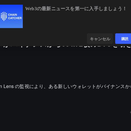
Web3の最新ニュースを第一に入手しましょう！
BTC
$64,504.05
+0.25%
ETH
$1,896
ンダー
データ
発見する
キャンセル
購読
バイナンスから584.72枚のBTCを引
hain Lens の監視により、ある新しいウォレットがバイナンスから 
。