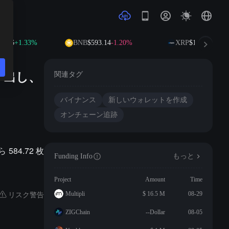
.26
+1.33%
BNB
$593.14
-1.20%
XRP
$1.04
-2.18%
き出し、
関連タグ
バイナンス
新しいウォレットを作成
オンチェーン追跡
584.72 枚
Funding Info
もっと
Project
Amount
Time
リスク警告
Multipli
$ 16.5 M
08-29
ZIGChain
--Dollar
08-05