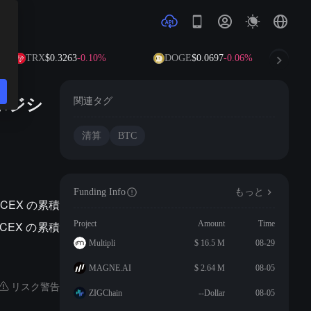
TRX
$0.3263
-0.10%
DOGE
$0.0697
-0.06%
A
ポジシ
関連タグ
清算
BTC
Funding Info
もっと
 CEX の累積
CEX の累積
Project
Amount
Time
Multipli
$ 16.5 M
08-29
MAGNE.AI
$ 2.64 M
08-05
リスク警告
ZIGChain
--Dollar
08-05