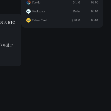
Yooldo
$ 1 M
08-05
Blockspace
--Dollar
08-04
Yellow Card
$ 40 M
08-04
枚の BTC
。
C を受け