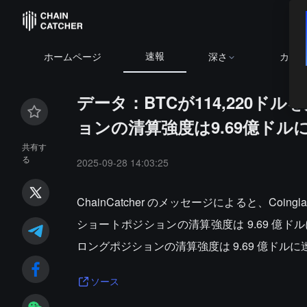
速報
.94
+0.81%
ETH
$1,905.59
+2.13%
BNB
$594.96
-0.64%
ホームページ
深さ
カレ
データ：BTCが114,220
ョンの清算強度は9.69億ドル
共有す
る
2025-09-28 14:03:25
ChainCatcher のメッセージによると、Coin
ショートポジションの清算強度は 9.69 億ドルに
ロングポジションの清算強度は 9.69 億ドル
ソース