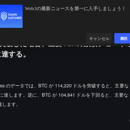
Web3の最新ニュースを第一に入手しましょう！
XRP
$1.04
-1.84%
SOL
$73.79
+0.11%
ンダー
データ
発見する
キャンセル
購読
ドルを突破した場合、主要CEXの累積ショート
に達する。
glass のデータでは、BTC が 114,220 ドルを突破すると、主要な
達します。逆に、BTC が 104,841 ドルを下回ると、主要な 
に達します。