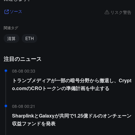
リスク警告
ソース
関連タグ
清算
ETH
注目のニュース
08-08 00:33
トランプメディアが一部の暗号分野から撤退し、Crypt
o.comのCROトークンの準備計画を中止する
08-08 00:21
SharplinkとGalaxyが共同で1.25億ドルのオンチェーン
収益ファンドを発表