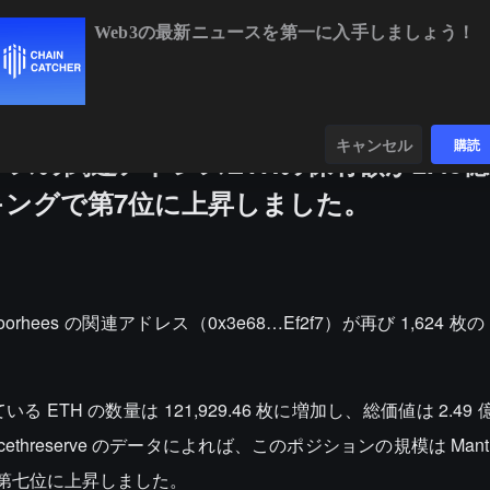
Web3の最新ニュースを第一に入手しましょう！
BTC
$64,872.61
+0.92%
ETH
$1,912.4
ンダー
データ
発見する
キャンセル
購読
スの関連アドレスETHの保有額が2.49
キングで第7位に上昇しました。
oorhees の関連アドレス（0x3e68…Ef2f7）が再び 1,624 枚の
TH の数量は 121,929.46 枚に増加し、総価値は 2.49
icethreserve のデータによれば、このポジションの規模は Mantle 
ンで第七位に上昇しました。