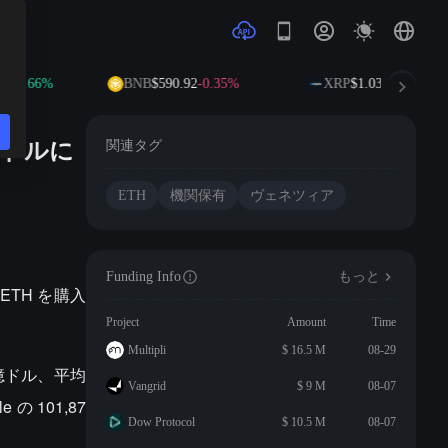
2
+0.66%
BNB
$590.92
-0.35%
XRP
$1.03
-0.44%
億ドルに
関連タグ
ETH
機関保有
ヴェネツィア
Funding Info
もっと
 ETH を購入
Project
Amount
Time
Multipli
$ 16.5 M
08-29
 億ドル、平均
Vangrid
$ 9 M
08-07
の 101,87
Dow Protocol
$ 10.5 M
08-07