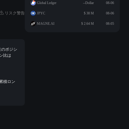
Global Ledger
--Dollar
08-06
リスク警告
JPYC
$ 38 M
08-06
MAGNE.AI
$ 2.64 M
08-05
現在のポジシ
ョン比は
の累積ロン