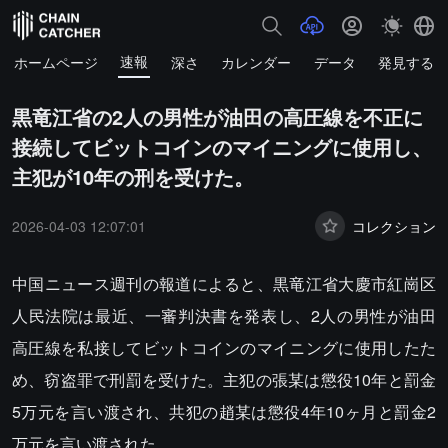
速報
ホームページ
深さ
カレンダー
データ
発見する
黒竜江省の2人の男性が油田の高圧線を不正に
接続してビットコインのマイニングに使用し、
主犯が10年の刑を受けた。
2026-04-03 12:07:01
コレクション
中国ニュース週刊の報道によると、黒竜江省大慶市紅崗区
人民法院は最近、一審判決書を発表し、2人の男性が油田
高圧線を私接してビットコインのマイニングに使用したた
め、窃盗罪で刑罰を受けた。主犯の張某は懲役10年と罰金
5万元を言い渡され、共犯の趙某は懲役4年10ヶ月と罰金2
万元を言い渡された。