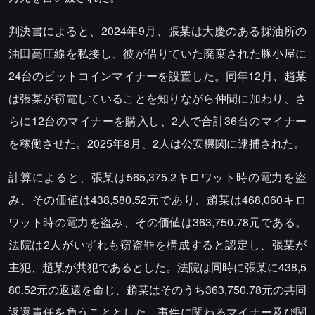
判決書によると、2024年9月、張某は大慶のある採油所の
油田高圧線を私接し、彼が借りていた廃棄された豚小屋に
24台のビットコインマイナーを設置した。同年12月、趙某
は張某が窃電していることを知りながら仲間に加わり、さ
らに12台のマイナーを購入し、2人で合計36台のマイナー
を稼働させた。2025年8月、2人は公安機関に逮捕された。
計算によると、張某は565,375.2キロワット時の電力を盗
み、その価値は438,580.52元であり、趙某は468,060キロ
ワット時の電力を盗み、その価値は363,750.78元である。
法院は2人がいずれも窃盗罪を構成すると認定し、張某が
主犯、趙某が共犯であるとした。法院は同時に張某に438,5
80.52元の返還を命じ、趙某はそのうち363,750.78元の共同
返還責任を負うこととした。事件に関わるマイナー及び関