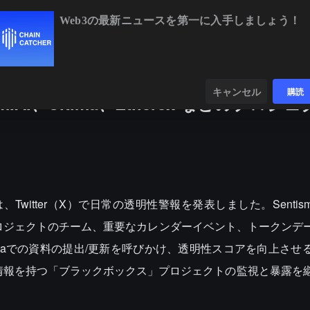
Web3の最新ニュースを第一に入手しましょう！
BTC
$64,803.88
+0.78%
ETH
$1,909.39
+2
ンダー
データ
発見する
キャンセル
購読
sm.AI、Ultima、Etherex などのプロ
Twitter（X）で日常の透明性警報を発表しました。Sentism.A
Labsなどのプロジェクトのチーム、重要なカレンダーイベント、トークン
ataでの資料の提出/更新を呼びかけ、透明性スコアを向上させ
コア情報を持つ「ブラックボックス」プロジェクトの監視と暴露を