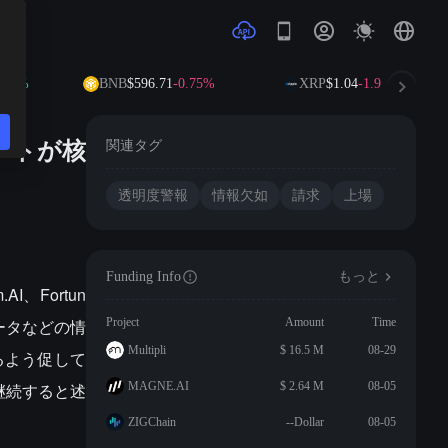
.06%
BNB
$596.71
-0.75%
XRP
$1.04
-1.91%
ジェクトが核
関連タグ
透明度警報
情報欠如
請求
上場
Funding Info
もっと
I、Fortun
データなどの情
Project
Amount
Time
Multipli
$ 16.5 M
08-29
るよう促して
継続すると述
MAGNE.AI
$ 2.64 M
08-05
ZIGChain
--Dollar
08-05