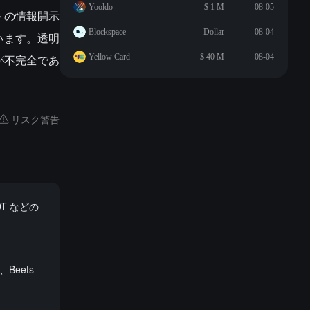
Yooldo
$ 1 M
08-05
トの情報開示
Blockspace
--Dollar
08-04
います。透明
が不完全であ
Yellow Card
$ 40 M
08-04
リスク警告
RDT などの
、Beets