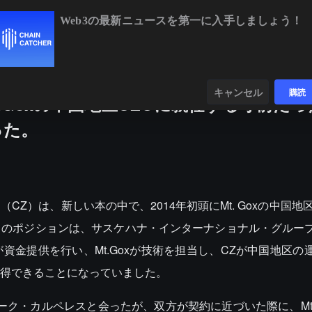
Web3の最新ニュースを第一に入手しましょう！
BTC
$64,603.22
+0.82%
ETH
$1,904.0
ンダー
データ
発見する
キャンセル
購読
.Goxの中国地区CEOに就任する寸前だ
った。
Z）は、新しい本の中で、2014年初頭にMt. Goxの中国地
このポジションは、サスケハナ・インターナショナル・グルー
金提供を行い、Mt.Goxが技術を担当し、CZが中国地区の
取得できることになっていました。
マーク・カルペレスと会ったが、双方が契約に近づいた際に、Mt.G