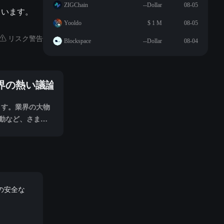
ZIGChain
--Dollar
08-05
ています。
Yooldo
$ 1 M
08-05
リスク警告
Blockspace
--Dollar
08-04
号界の熱い議論
ます。業界の大物
動など、さまざ
、全ネットの反
見ていきます。
の安全な