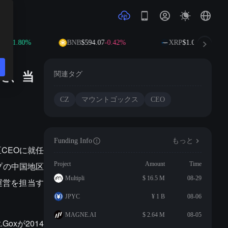
7
+1.80%
BNB
$594.07
-0.42%
XRP
$1.04
-1.84%
った、当
関連タグ
CZ
マウントゴックス
CEO
Funding Info
もっと
区CEOに就任
プの中国地区
Project
Amount
Time
Multipli
$ 16.5 M
08-29
運営を担当す
JPYC
¥ 1 B
08-06
MAGNE.AI
$ 2.64 M
08-05
oxが2014