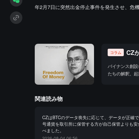
年2月7日に突然出金停止事件を発生させ、危
CZ
コラム
バイナンス創設
たちの解釈、起
まな声が飛び交
応を継続的に収
関連読み物
CZはBTCのデータ喪失に応じて、データが正確
号通貨を取引所に保管する方が自己保管よりも安
べました。
2026-08-04 06:56