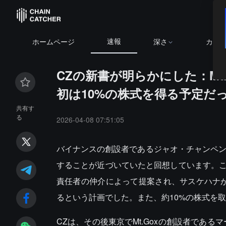
速報
ホームページ
深さ
カレ
CZの新書が明らかにした：Mt
初は10%の株式を得る予定だ
共有す
る
2026-04-08 07:51:05
バイナンスの創設者であるジャオ・チャンペン（C
することが近づいていたと回想しています。
責任者の仲介によって提案され、サスケハナが資
るという計画でした。また、約10%の株式を
CZは、その後東京でMt.Goxの創設者である