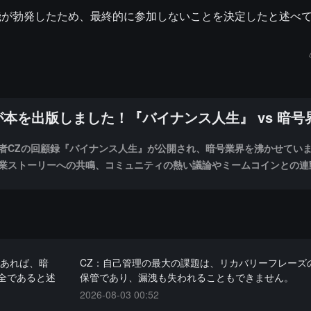
機が勃発したため、最終的に参加しないことを決定したと述べ
が本を出版しました！『バイナンス人生』 vs 暗
者CZの回顧録『バイナンス人生』が公開され、暗号業界を沸かせてい
業ストーリーへの共鳴、コミュニティの熱い議論やミームコインとの連
っています。本特集では最新のニュース、書籍の抜粋、業界のコメント
録し、CZがどのように自らの「バイナンス人生」を描いているのかを
であれば、暗
CZ：自己管理の最大の課題は、リカバリーフレーズ
全であると述
保管であり、漏洩も失われることもできません。
2026-08-03 00:52