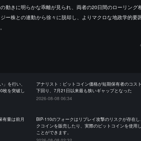
の動きに明らかな乖離が見られ、両者の20日間のローリング
ノロジー株との連動から徐々に脱却し、よりマクロな地政学的要
。
い」を行い、
アナリスト：ビットコイン価格が短期保有者のコス
00枚を突破し
下回り、7月21日以来最も狭いギャップとなった
2026-08-08 06:34
、保有量は前月
BIP-110のフォークはリプレイ攻撃のリスクが存在
クコインを販売したり、実際のビットコインを使用
ことができます。
2026-08-08 02:32