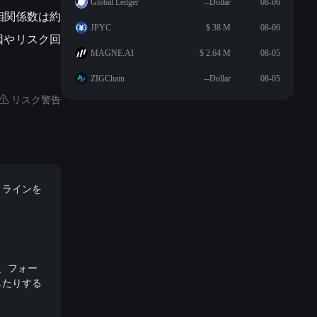
Global Ledger
--Dollar
08-06
相関係数は約
JPYC
$ 38 M
08-06
因やリスク回
MAGNE.AI
$ 2.64 M
08-05
ZIGChain
--Dollar
08-05
リスク警告
トラインを
し、フォー
したりする