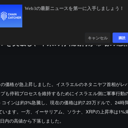
Web3の最新ニュースを第一に入手しましょう！
BTC
$64,921.88
-0.10%
ETH
$1,918.47
+0.19%
ンダー
データ
発見する
キャンセル
購読
ドルを突破し、中東の停戦期待が市場の感
ンの価格が急上昇しました。イスラエルのネタニヤフ首相がレ
ンプも停戦プロセスを維持するためにイスラエル側に軍事行動
インは約3%急騰し、現在の価格は約7.23万ドルで、24時
ています。一方、イーサリアム、ソラナ、XRPの上昇率は1%
日内の高値から下落しました。