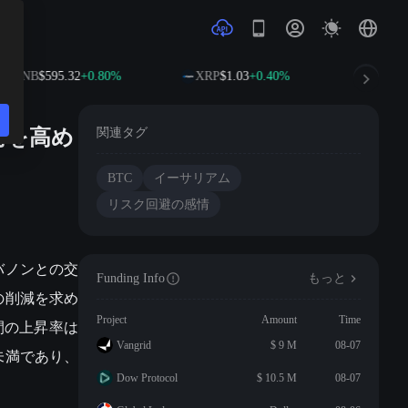
BNB
$595.32
+0.80%
XRP
$1.03
+0.40%
SOL
$7
情を高め
関連タグ
BTC
イーサリアム
リスク回避の感情
バノンとの交
Funding Info
もっと
の削減を求め
Project
Amount
Time
間の上昇率は
Vangrid
$ 9 M
08-07
未満であり、
Dow Protocol
$ 10.5 M
08-07