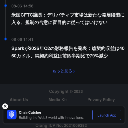
08-06 14:58
米国CFTC議長：デリバティブ市場は新たな発展段階に
入る、規制の合意に盲目的に従ってはいけない
08-06 14:41
Sparkが2026年Q2の財務報告を発表：総契約収益は40
60万ドル、純契約利益は前四半期比で79%減少
もっと見る
Copyright © 2023
About Us
Media Kit
Privacy Policy
Risk Warning
Hiring
ChainCatcher
Launch App
Building the Web3 world with innovations.
Qiong ICP No. 2021009392