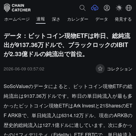
速報
ホームページ
深さ
カレンダー
データ
発見する
データ：ビットコイン現物ETFは昨日、総純流
出が9137.36万ドルで、ブラックロックのIBIT
が2.33億ドルの純流出で首位。
2026-06-09 03:57:02
コレクション
SoSoValueのデータによると、ビットコイン現物ETFの総
純流出は9137.36万ドルです。昨日の単日純流入が最も多
かったビットコイン現物ETFはArk Investと21SharesのET
F ARKBで、単日純流入は6314.12万ドル、現在のARKBの
歴史的総純流入は127.1億ドルに達しています。次に多かっ
たのはフィデリティ（Fidelity）ETF FBTCで、単日純流入