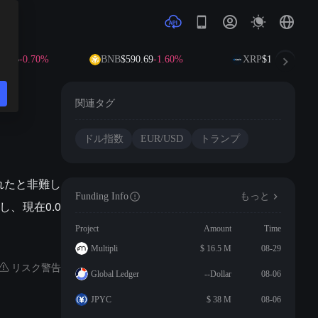
4.33
-0.70%
BNB
$590.69
-1.60%
XRP
$1.03
-3.13%
関連タグ
ドル指数
EUR/USD
トランプ
れたと非難し
Funding Info
もっと
し、現在0.0
Project
Amount
Time
Multipli
$ 16.5 M
08-29
リスク警告
Global Ledger
--Dollar
08-06
JPYC
$ 38 M
08-06