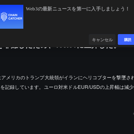
Web3の最新ニュースを第一に入手しましょう！
BTC
$64,371.63
-0.56%
ETH
$1,90
ンダー
データ
発見する
キャンセル
購読
難したため、100.01に上昇した。
Yはアメリカのトランプ大統領がイランにヘリコプターを撃墜さ
01を記録しています。ユーロ対米ドルEUR/USDの上昇幅は減少