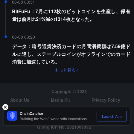
08-08 03:31
BitFuFu：7月に112枚のビットコインを生産し、保有
量は前月比21%減の1314枚となった。
08-08 03:20
データ：暗号通貨決済カードの月間消費額は7.59億ド
ルに達し、ステーブルコインがオフラインでのカード
消費に加速している。
もっと見る
Copyright © 2023
About Us
Media Kit
Privacy Policy
Risk Warning
Hiring
ChainCatcher
Launch App
Building the Web3 world with innovations.
Qiong ICP No. 2021009392