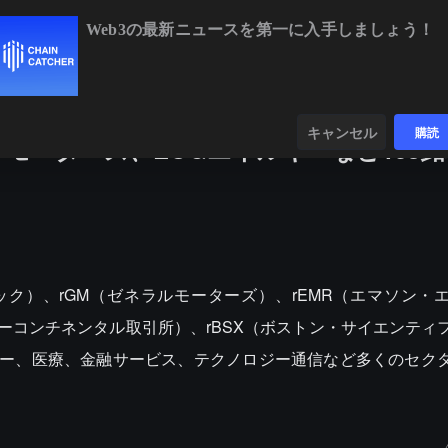
Web3の最新ニュースを第一に入手しましょう！
BTC
$65,091.53
+1.33%
ETH
$1,927.99
+1.
ンダー
データ
発見する
キャンセル
購読
ラルモーターズ、EOGエネルギーなど108
スダック）、rGM（ゼネラルモーターズ）、rEMR（エマソン・
ンターコンチネンタル取引所）、rBSX（ボストン・サイエンティ
ギー、医療、金融サービス、テクノロジー通信など多くのセク