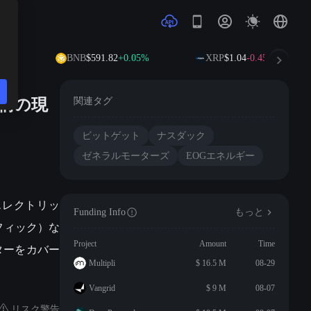
59%
BNB
$591.82
+0.05%
XRP
$1.04
-0.45%
銘柄の現
関連タグ
ビットゲット
ナスダック
ゼネラルモーターズ
EOGエネルギー
エレクトリッ
Funding Info
もっと
フィック）な
Project
Amount
Time
ターをカバー
Multipli
$ 16.5 M
08-29
Vangrid
$ 9 M
08-07
リスク警告