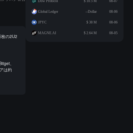
Dow Protocol
$ 10.5 M
08-07
Global Ledger
--Dollar
08-06
JPYC
$ 38 M
08-06
MAGNE.AI
$ 2.64 M
08-05
万枚の2U2
tget、
ェアは約