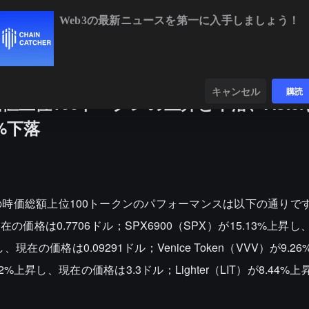
Web3の最新ニュースを第一に入手しましょう！
BTC
$65,053.15
+0.45%
ETH
$1,918.61
+0
ンダー
データ
発見する
キャンセル
購読
上位100トークンの上昇と下落、Aster
7%下落
号通貨の時価総額上位100トークンのパフォーマンスは以下の通り
現在の価格は0.7706ドル；SPX6900（SPX）が15.13%上昇
昇し、現在の価格は0.09291ドル；Venice Token（VVV）が9.
.62%上昇し、現在の価格は3.3ドル；Lighter（LIT）が8.44