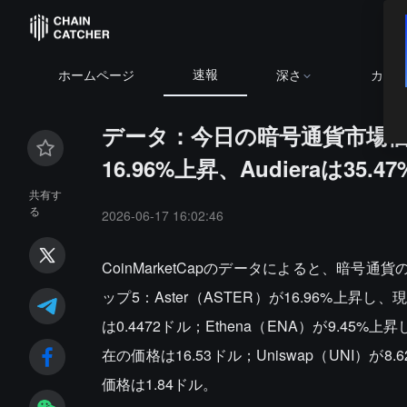
速報
ホームページ
深さ
カレ
データ：今日の暗号通貨市場価値
16.96%上昇、Audieraは35.4
共有す
る
2026-06-17 16:02:46
CoinMarketCapのデータによると、暗
ップ5：Aster（ASTER）が16.96%上昇し、
は0.4472ドル；Ethena（ENA）が9.45%上
在の価格は16.53ドル；Uniswap（UNI）が8
価格は1.84ドル。