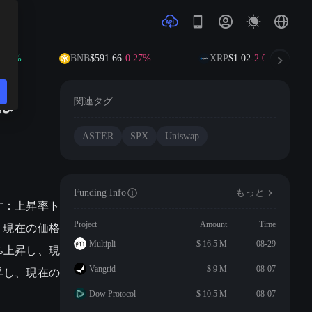
.17%
BNB
$591.66
-0.27%
XRP
$1.02
-2.01%
は
関連タグ
ASTER
SPX
Uniswap
Funding Info
もっと
です：上昇率ト
し、現在の価格
Project
Amount
Time
Multipli
$ 16.5 M
08-29
26%上昇し、現
%上昇し、現在の
Vangrid
$ 9 M
08-07
Dow Protocol
$ 10.5 M
08-07