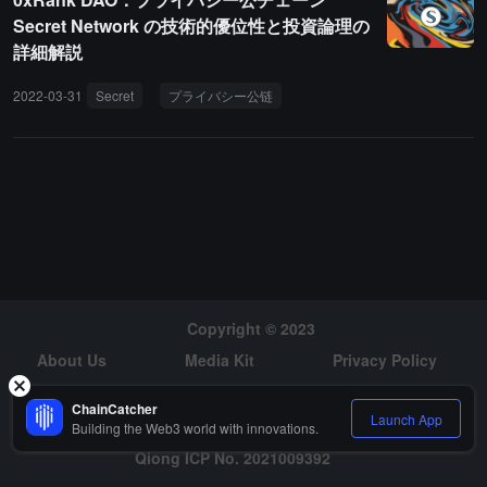
Secret Network の技術的優位性と投資論理の
詳細解説
2022-03-31
Secret
プライバシー公链
Copyright © 2023
About Us
Media Kit
Privacy Policy
Risk Warning
Hiring
ChainCatcher
Launch App
Building the Web3 world with innovations.
Qiong ICP No. 2021009392