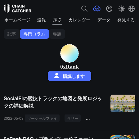
深さ
ホームページ
速報
カレンダー
データ
発見する
記事
専門コラム
専題
0xRank
購読します
SocialFiの競技トラックの地図と発展ロジッ
クの詳細解説
2022-05-03
ソーシャルファイ
ラリー
ロール
シロ
セカン
0xRank DAO：プライバシー公チェーン