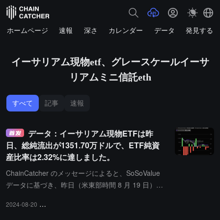
ホームページ
速報
深さ
カレンダー
データ
発見する
イーサリアム現物etf、グレースケールイーサ
リアムミニ信託eth
すべて
記事
速報
データ：イーサリアム現物ETFは昨
日、総純流出が1351.70万ドルで、ETF純資
産比率は2.32%に達しました。
ChainCatcher のメッセージによると、SoSoValue
データに基づき、昨日（米東部時間 8 月 19 日）に
おけるイーサリアム現物 ETF の総純流出は 1351.7
2024-08-20
イーサリアム現物ETF、グレースケールイーサリアムミニ信託ETH
0 万ドルでした。昨日、グレースケール（Grayscal