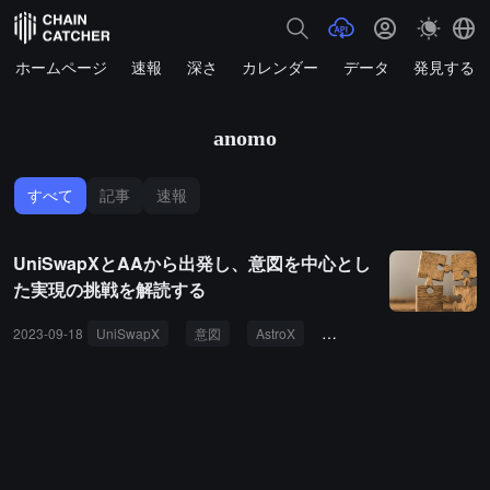
ホームページ
速報
深さ
カレンダー
データ
発見する
anomo
すべて
記事
速報
UniSwapXとAAから出発し、意図を中心とし
た実現の挑戦を解読する
2023-09-18
UniSwapX
意図
AstroX
Intent-centric
Intent