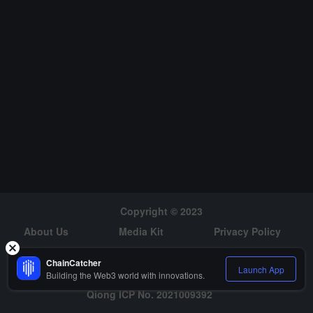
Copyright © 2023
About Us
Media Kit
Privacy Policy
Risk Warning
Hiring
ChainCatcher
Launch App
Building the Web3 world with innovations.
Qiong ICP No. 2021009392