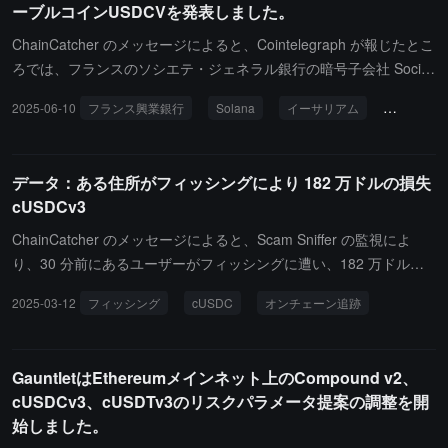
ーブルコインUSDCVを発表しました。
A）の規制を受けています。SG Forge の CEO である Jean-Marc S
tenger は、アメリカ合衆国議会が GENIUS 法案を通過させたにも
ChainCatcher のメッセージによると、Cointelegraph が報じたとこ
かかわらず、完全な規制フレームワークはまだ整っておらず、アメ
ろでは、フランスのソシエテ・ジェネラル銀行の暗号子会社 Sociét
リカの居住者に開放されるまでには数ヶ月かかると予想していま
é Générale-Forge が新しいドル連動のステーブルコインを発表し
2025-06-10
フランス興業銀行
Solana
イーサリアム
USDCV
す。現在、このステーブルコインは非アメリカの投資家にのみ開放
ました。6月10日に発表された公告によると、このステーブルコイ
されています。
ンは USD CoinVertible（USDCV）と名付けられ、イーサリアム（E
thereum）とソラナ（Solana）ブロックチェーン上で発行されま
データ：ある住所がフィッシングにより 182 万ドルの損失
す。英国の金融サービス会社 BNY がこのステーブルコインの裏付
cUSDCv3
け資産の保管を担当します。今回の発表は、同社が2023年4月にユ
ーロ連動のステーブルコイン EUR CoinVertible（EURCV）を発表
ChainCatcher のメッセージによると、Scam Sniffer の監視によ
した後の新たな動きであり、EURCV は当時機関投資家向けに発行
り、30 分前にあるユーザーがフィッシングに遭い、182 万ドル相
されました。
当の cUSDCv3 を失ったとのことです。
2025-03-12
フィッシング
cUSDC
オンチェーン追跡
GauntletはEthereumメインネット上のCompound v2、
cUSDCv3、cUSDTv3のリスクパラメータ提案の調整を開
始しました。