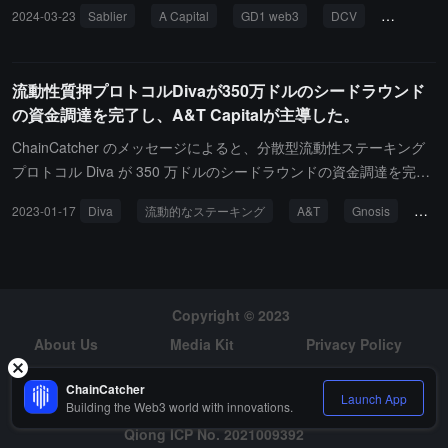
を完了したと発表しました。A Capital、Fenbushi Capital、WAGMI
2024-03-23
Sablier
A Capital
GD1 web3
DCV
Founderh
Ventures、GD1 web3、Cyfrin、DCV、Founderheads、そして Dan
iel Bar、Ben Middleton、Evan などのエンジェル投資家が参加しま
した。同時に、Sablier は a16z の暗号スタートアップアクセラレー
流動性質押プロトコルDivaが350万ドルのシードラウンド
ターからの資金提供を受けたことも発表しましたが、具体的な金額
の資金調達を完了し、A&T Capitalが主導した。
はまだ公開されていません。Sablier は主にオンチェーンのトーク
ン配布と資金流動性のソリューションを提供しており、これまでに
ChainCatcher のメッセージによると、分散型流動性ステーキング
プロトコルを Optimism、Arbitrum、Avalanche ネットワークに展
プロトコル Diva が 350 万ドルのシードラウンドの資金調達を完了
開しています。
し、A&T Capital がリード投資家となり、Gnosis、Bankless、OKX
2023-01-17
Diva
流動的なステーキング
A&T
Gnosis
Bank
Blockdream Ventures、Metaweb、DCV Capital、Alphemy Capita
l、Very Early Ventures、Stake.vc 及びいくつかのエンジェル投資家
が参加しています。Diva は 2023 年 1 月下旬にローンチされる予定
です。Diva の CEO パブロ・ビジャルバは、「Diva は超軽量クライ
アントで、標準 API を介して既存のイーサリアムの実行およびコン
Copyright © 2023
センサスクライアントに接続します。Diva は、ステーキング者が最
About Us
Media Kit
Privacy Policy
低限の制限なしに任意の量の ETH をステークできるようにし、ノ
Risk Warning
Hiring
ードを運営する必要もありません。また、1 ETH の参加者がノード
ChainCatcher
Launch App
Building the Web3 world with innovations.
を構築することができます。」（出典リンク）
Qiong ICP No. 2021009392