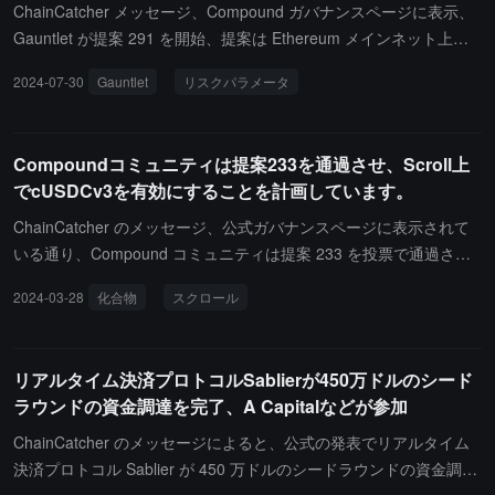
ChainCatcher メッセージ、Compound ガバナンスページに表示、
Gauntlet が提案 291 を開始、提案は Ethereum メインネット上の
Compound v2、cUSDCv3 および cUSDTv3 のリスクパラメータを
2024-07-30
Gauntlet
リスクパラメータ
調整することです。投票は約 13 時間後に開始されます。
Compoundコミュニティは提案233を通過させ、Scroll上
でcUSDCv3を有効にすることを計画しています。
ChainCatcher のメッセージ、公式ガバナンスページに表示されて
いる通り、Compound コミュニティは提案 233 を投票で通過さ
せ、Scroll 上の Compound III USDC 市場を初期化します。この提
2024-03-28
化合物
スクロール
案は 3 日以内に実行され、実行後は cUSDCv3 を使用できるように
なります。
リアルタイム決済プロトコルSablierが450万ドルのシード
ラウンドの資金調達を完了、A Capitalなどが参加
ChainCatcher のメッセージによると、公式の発表でリアルタイム
決済プロトコル Sablier が 450 万ドルのシードラウンドの資金調達