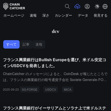
ホームページ
速報
深さ
カレンダー
データ
発見する
dcv
すべて
記事
速報
フランス興業銀行はBullish Europeを選び、米ドル安定コ
インUSDCVを発表しました。
ChainCatcher のメッセージによると、CoinDesk が報じたところで
は、フランスの興業銀行の暗号通貨子会社 Societe Generale-FOR
GE（SG-FORGE）が、Bullish のヨーロッパ支部を最初に USD Coi
2025-09-23
SG-FORGE
USDCV
MiCA
n Vertible（USDCV）を上場するプラットフォームとして選択しま
した。このドル建てのステーブルコインは、今年の 6 月にイーサリ
アムとソラナのネットワーク上でローンチされ、ユーロ建てのステ
フランス興業銀行がイーサリアムとソラナ上で米ドルステ
ーブルコイン EURCV と同様に、EU の暗号資産市場規制法（MiC