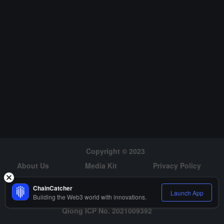
す。報道によれば、Digivault は英国金融行動監視機構（FCA）から
ライセンスを取得した最初の暗号通貨保管業者の一つであり、関係
者によれば、買い手は従業員や技術を取得し、一定期間、企業に付
随するマネーロンダリング防止登録を受けることができるとのこと
です。関係者は、現在すでに複数の関心を示す買い手がいるとし、
解雇は行われていないと述べています。（出典リンク）
Copyright © 2023
About Us
Media Kit
Privacy Policy
Risk Warning
Hiring
ChainCatcher
Launch App
Building the Web3 world with innovations.
Qiong ICP No. 2021009392