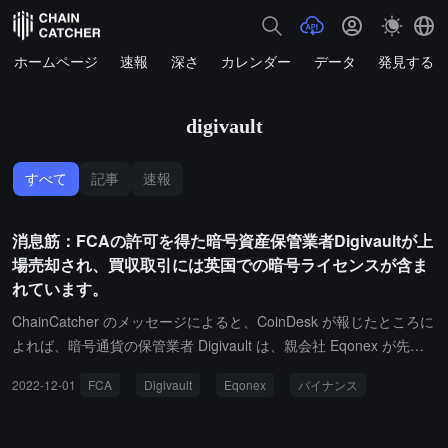
ホームページ
速報
深さ
カレンダー
データ
発見する
digivault
すべて
記事
速報
消息筋：FCAの許可を得た暗号資産保管業者Digivaultが上
場売却され、買収取引には英国での暗号ライセンスが含ま
れています。
ChainCatcher のメッセージによると、CoinDesk が報じたところに
よれば、暗号通貨の保管業者 Digivault は、親会社 Eqonex が先週
シンガポールで司法管理を受けた後、自社を売却に出したとのこと
2022-12-01
FCA
Digivault
Eqonex
バイナンス
です。親会社 Eqonex は、バイナンス傘下の決済会社 Bitfinity の買
収取引が最終障害に直面した後、自発的清算に入り、清算プロセス
に参加していない Digivault は現在、徐々に運営を終了していま