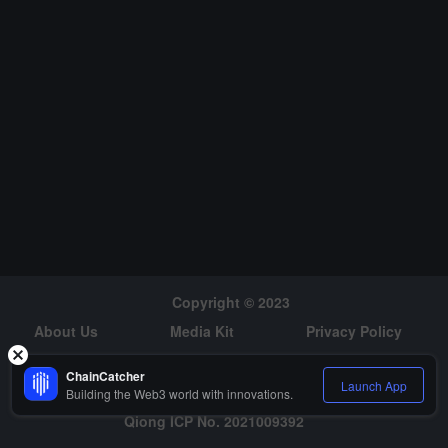
す。今回の買収により、Findings の人工知能を活用したサプライヤ
ーリスク管理やリアルタイムクラウド監査などの技術能力が統合さ
れ、Diginex の既存のレグテックプラットフォームが強化されま
す。
Copyright © 2023
About Us
Media Kit
Privacy Policy
Risk Warning
Hiring
ChainCatcher
Launch App
Building the Web3 world with innovations.
Qiong ICP No. 2021009392