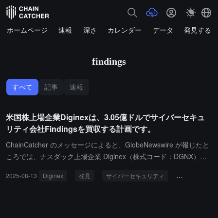
ホームページ
速報
深さ
カレンダー
データ
発見する
findings
すべて
記事
速報
米国株上場企業Diginexは、3.05億ドルでサイバーセキュ
リティ会社Findingsを買収する計画です。
ChainCatcher のメッセージによると、GlobeNewswire が報じたと
ころでは、ナスダック上場企業 Diginex（株式コード：DGNX）は
覚書に署名し、3.05 億ドルでサイバーセキュリティおよびコンプラ
2025-08-13
Diginex
発見
サイバーセキュリティ
人工知能
イアンス自動化会社 Findings の全株式を取得する計画です。取引
価格には、2.7 億ドルの株式支払いと最大 3500 万ドルの現金支払
いが含まれています。Findings は主にサプライチェーンリスク監視
およびサプライヤーリスク自動化ソリューションを提供していま