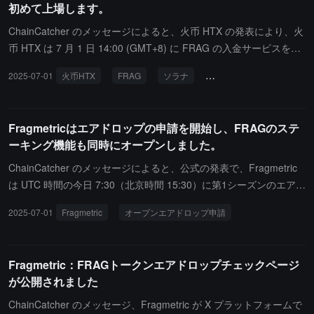
初めて上場します。
ChainCatcher のメッセージによると、火币 HTX の発表により、火
币 HTX は 7 月 1 日 14:00 (GMT+8) に FRAG の入金サービスを開
始しました。FRAG/USDT の現物取引は 7 月 1 日 16:30 (GMT+8)
2025-07-01
火币HTX
FRAG
ソラナ
再ステーキングプロトコル
に開始されます。FRAG の出金サービスは 7 月 2 日 16:30 (GMT+
8) に開始されます。Fragmetric は Solana のネイティブ流動的再ス
テーキングプロトコルであり、そのビジョンは Solana エコシステ
Fragmetricはエアドロップの申請を開始し、FRAGのステ
ムの安全性と経済的潜在能力を強化することです。Solana のトー
ーキング機能も同時にオープンしました。
クン拡張を活用することで、Fragmetric は NCN 報酬配分を効果的
に実現し、安全で透明かつ効率的な再ステーキングインフラを構築
ChainCatcher のメッセージによると、公式の発表で、Fragmetric
することを使命とし、ユーザーに力を与え、Solana 再ステーキン
は UTC 時間の今日 7:30（北京時間 15:30）に第1シーズンのエアド
グエコシステムの安定性を支援します。
ロップ申請を開始し、同時に FRAG のステーキング機能も開放し
2025-07-01
Fragmetric
オープンエアドロップ申請
ました。
Fragmetric：FRAGトークンエアドロップチェックページ
が公開されました
ChainCatcher のメッセージ、Fragmetric が X プラットフォームで