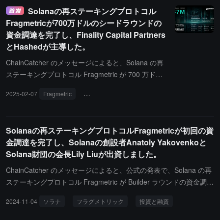
ました。このラウンドの資金調達は、700 万ドルの
Solanaの再ステーキングプロトコル
シードラウンドからわずか 1 ヶ月であり、Fragmetr
Fragmetricが700万ドルのシードラウンドの
ic の累計資金調達額は 1200 万ドルに達しました。
資金調達を完了し、Finality Capital Partners
この資金調達は、fragAsset の拡張に使用され、信
とHashedが主導した。
頼性のある革新的な再ステーキングプラットフォー
ムの構築をさらに推進する使命に役立てられます。
ChainCatcher のメッセージによると、Solana の再
Web3 資産データプラットフォーム RootData によ
ステーキングプロトコル Fragmetric が 700 万ドル
ると、Fragmetric は Solana のネイティブ流動性再
のシードラウンドの資金調達を完了したと発表しま
2025-02-07
Fragmetric
Finality Capital Partners
Hashed
ステーキングプロトコルであり、そのビジョンは S
した。Finality Capital Partners と Hashed が主導
olana エコシステムの安全性と経済的潜在能力を強
し、Hypersphere、Presto、Bitscale Capital、Halo
化することです。Solana のトークン拡張を利用する
Capital、Flowdesk などの機関が参加し、Solana お
Solanaの再ステーキングプロトコルFragmetricが初回の資
ことで、Fragmetric は NCN 報酬の配分を効果的に
よび Restaking エコシステムの複数のエンジェル投
金調達を完了し、Solanaの創設者Anatoly Yakovenkoと
実現しました。さらに、Fragmetric は、再ステーキ
資家からの支援を受けました。また、Web3 資産デ
Solana財団の会長Lily Liuが出資しました。
ングプラットフォームでさまざまな LST を活用する
ータプラットフォーム RootData によると、Fragme
ための標準化トークンプログラムという実用的なソ
tric は Solana のネイティブ流動再ステーキングプロ
ChainCatcher のメッセージによると、公式の発表で、Solana の再
リューションを設計しました。Fragmetric の使命
トコルであり、そのビジョンは Solana エコシステ
ステーキングプロトコル Fragmetric が Builder ラウンドの資金調達
は、安全で透明性が高く、効率的な再ステーキング
ムの安全性と経済的潜在能力を強化することです。
を完了しました。投資家には Solana の創設者 Anatoly Yakovenk
2024-11-04
ソラナ
フラグメトリック
投資と融資
インフラを構築し、ユーザーに力を与え、Solana 再
Solana のトークン拡張を活用することで、Fragmet
o、Solana 財団の会長 Lily Liu、Jito Labs の創設者 Lucas Bruder、
ステーキングエコシステムの安定性をサポートする
ric は NCN 報酬の配分を効果的に実現しました。さ
Backpack の創設者 Tristan、Wintermute の共同創設者 Yoann Turpi