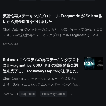
計算しました。これに対し、Fragmetric の共同創設者 sang.sol は
「5% は本当に小さな数字だ」と返信し、最終的なエアドロップ比
率が 5% より大きくなることを暗示しているようです。
流動性再ステーキングプロトコル Fragmetric が Solana 財
団から資金提供を受けました
ChainCatcher のメッセージによると、公式ツイートで Solana エコ
システムの流動性再ステーキングプロトコル Fragmetric が Solana
財団からの助成金（Grant）を受け取ったことを発表しました。こ
2025-04-18
のプロジェクトは新しい流動性再ステーキング基準を確立すること
を目的としています。Fragmetric の公式は、この措置が再ステーキ
ングエコシステムのすべての参加者に利益をもたらすと述べていま
Solanaエコシステムの再ステーキングプロト
す。以前の報道によると、Solana エコシステムの再ステーキング
コルFragmetricが500万ドルの戦略的資金調
プロトコル Fragmetric は 500 万ドルの戦略的資金調達を完了し、
達を完了し、Rockaway Capitalが主導した。
Rockaway Capital が主導し、Robot Ventures、Amber Group、Hyp
ChainCatcher のメッセージによると、公式発表に
ersphere、BitGo が参加しました。
より、Solana エコシステムの再ステーキングプロト
コル Fragmetric が 500 万ドルの戦略的資金調達を
2025-03-24
Fragmetric
Rockaway Capital
投資と融資
完了し、Rockaway Capital が主導し、Robot Ventur
es、Amber Group、Hypersphere、BitGo が参加し