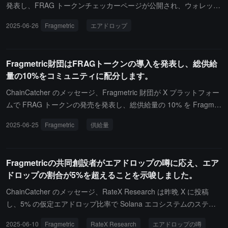
発表し、FRAG トークンチェッカーページが公開され、ウォレット
を接続して第一シーズンのエアドロップの資格があるかどうかを確
2025-06-26
Fragmetric
エアドロップ
認できるようになりました。
Fragmetric財団はFRAGトークンの導入を発表し、総供給
量の10%をコミュニティに配分します。
ChainCatcher のメッセージ、Fragmetric 財団が X プラットフォー
ムで FRAG トークンの発売を発表し、総供給量の 10% を Fragmet
ric ユーザーとコミュニティに配分することを発表しました。第 1
2025-06-25
Fragmetric
供給量
季のエアドロップは以下のユーザーカテゴリーに重点を置いていま
す：流動性（再）ステーキング（fragSOL と fragJTO）参加者；収
益 BTC （fragBTC）参加者；提携 DeFi プロトコルに fragAsset を
Fragmetricの共同創設者がエアドロップの噂に応え、エア
預けたユーザー；コミュニティ参加者（例：Discord、DRiP）；TO
ドロップの割合が5%を超えることを示唆しました。
PU, Inc. と Mad Lads の保有者。
ChainCatcher のメッセージ、RateX Research は昨晩 X に投稿
し、5% の仮定エアドロップ比率で Solana エコシステムのステー
キングプロジェクト Fragmetric のエアドロップの潜在的な利益を
2025-06-10
Fragmetric
RateX Research
エアドロップの噂