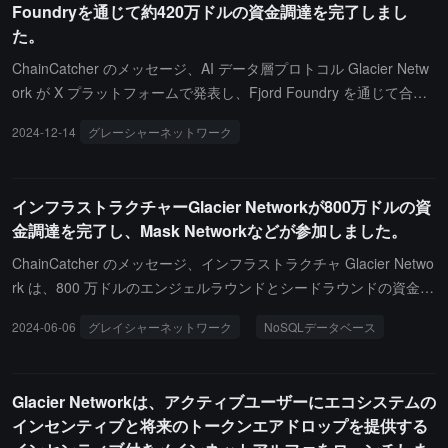
Foundryを通じて約420万ドルの資金調達を完了しまし
ジは 251 バイトであり、現在のファームウェアではサポートされて
た。
いません。Cardano の共同創設者である Charles Hoskinson 氏は、
これは Ledger ソフトウェアにおける Cardano 特有の問題であり、
ChainCatcher のメッセージ、AI データ層プロトコル Glacier Netw
7 月にフィードバックを行ったが、Ledger からは更新の時期が示
ork が X プラットフォームで発表し、Fjord Foundry を通じて合計
されていないと述べています。Midnight 財団の会長である Fahmi S
約 420 万ドルの公開販売ラウンドの資金調達を完了した。さらに、
2024-12-14
グレーシャーネットワーク
フィヨルドファウンドリー
yed 氏もこの件を確認し、Ledger とコミュニケーションを取って
Glacier Network は GLS トークンの総供給量の 10% が配分された
おり、XRP や Avalanche でも同様の状況があるとし、今後数週間
ことを発表し、トークンの CEX および DEX での上場時間は 12 月
以内に解決策を発表する予定であると述べています。Ledger はま
18 日を予定している。
インフラストラクチャーGlacier Networkが800万ドルの資
だ修正プログラムを発表していませんが、Cardano の開発者たちは
金調達を完了し、Mask Networkなどが参加しました。
回避策を導入しています。Hoskinson 氏によると、このシステムは
「氷河エアドロップ」のペイロードをメタデータとして含む空のト
ChainCatcher のメッセージ、インフラストラクチャ Glacier Netwo
ランザクションを使用し、従来のメッセージ署名ではなくなるとの
rk は、800 万ドルのエンジェルラウンドとシードラウンドの資金調
ことです。この回避策は「氷河エアドロップ」プロトコルに統合さ
達に成功し、プロジェクトの評価額は 1 億ドルに達しました。この
2024-06-06
グレイシャーネットワーク
NoSQLデータベース
れ、影響を受けたユーザーがトークンを請求できるようにする予定
ラウンドの資金提供者には、ForesightX、UOB Venture Manageme
です。
nt、Laser Digital、Kucoin Ventures などが含まれています。さら
に、Glacier は Arweave エコシステム内の PermaDAO、Boundless
Glacier Networkは、アクティブユーザーにエコシステムの
Hackathon Stanford、Berkeley Blockchain Xcelerator、ForesightX
インセンティブと将来のトークンエアドロップを提供する
Accelerator Cohort および Aptos Grant Dao からの資金提供を受け