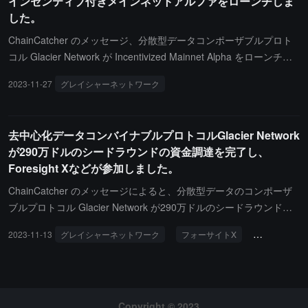
インセンティブ付きメインネットアルファをローンチしま
ました。また、Web3 資産データプラットフォーム RootData によ
した。
ると、Glacier は Web3 Dapps のために完全に許可不要でスケーラ
ブルな NoSQL データベースを構築しています。
ChainCatcher のメッセージ、分散型データコンポーザブルプロト
コル Glacier Network が Incentivized Mainnet Alpha をローンチ
し、ユーザーは BNB Greenfield ストレージレイヤー上で NoSQL G
2023-11-27
グレイシャーネットワーク
インセンティブ付きメインネット
lacierDB を使用してデータを管理でき、アクティブユーザーはエコ
システムインセンティブと将来のトークンエアドロップを受け取る
ことができます。暗号データプラットフォーム RootData による
去中心化データコンバイナブルプロトコルGlacier Network
と、今年 11 月に Glacier Network は 290 万ドルのシードラウンド
が290万ドルのシードラウンドの資金調達を完了し、
資金調達を行いました。Foresight X、UOB Venture Managemen
Foresight Xなどが参加しました。
t、Signum Capital、Cogitent Ventures、Gate Labs などが参加して
います。Arweave エコシステムの PermaDao、Stanford Boundless
ChainCatcher のメッセージによると、分散型データのコンポーザ
Hackathon、Aptos Grant Dao、Foresight X Accelerator などから
ブルプロトコル Glacier Network が290万ドルのシードラウンドの
複数の助成金のサポートを受けています。
資金調達を完了し、Foresight X、UOB Venture Management、Sig
2023-11-13
グレイシャーネットワーク
フォーサイトX
投資と融資
num Capital、Cogitent Ventures、Gate Labsなどが参加しました。
Glacier は Arweave エコシステムの PermaDao、Stanford Boundle
ss Hackathon、Aptos Grant Dao、Foresight X Accelerator などか
ら複数の助成金の支援を受けています。Glacier は、大規模な分散
型アプリケーションのために、コンポーザブルでモジュール化され
Copyright © 2023