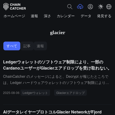
ホームページ
速報
深さ
カレンダー
データ
発見する
glacier
すべて
記事
速報
Ledgerウォレットのソフトウェア制限により、一部の
CardanoユーザーがGlacierエアドロップを受け取れない。
ChainCatcher のメッセージによると、Decrypt が報じたところで
は、Ledger ハードウェアウォレットのソフトウェア制限により、
一部の Cardano ユーザーが Midnight 財団の 2 か月間にわたる、8
2025-08-06
Ledgerウォレット
Glacierエアドロップ
つのブロックチェーンエコシステムで NIGHT トークンを配布する
「氷河エアドロップ（Glacier Drop）」活動に参加できない状況で
す。理由は、Ledger が CIP - 8 プロトコルの実装においてメッセー
AIデータレイヤープロトコルGlacier NetworkがFjord
ジを 31 バイトに制限しているためであり、エアドロップメッセー