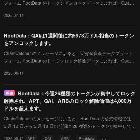
フォーム RootData のトークンアンロックデータによれば、Quanti
xAI（QAI）は北京時間 7月18日 0時に約 59 万枚のトークンをアン
2025-07-11
ロックし、価値は約 6421 万ドルです。
RootData：QAIは1週間後に約5973万ドル相当のトークン
をアンロックします。
ChainCatcher のメッセージによると、Crypto資産データプラット
フォーム RootData のトークンロック解除データによれば、Quanti
xAI（QAI）は北京時間 6月18日 0時に約 59 万枚のトークンをロッ
2025-06-11
ク解除し、価値は約 5973 万ドルです。
Rootdata：今週26種類のトークンが集中してロック
解除され、APT、QAI、ARBのロック解除価値は4,000万
ドルを超えます。
ChainCatcher のメッセージによると、RootData の公式情報では、
5 月 12 日から 5 月 18 日の期間に 26 種類のトークンが集中してロ
ック解除され、その中で APT、QAI、ARB のロック解除の価値は 4
2025-05-12
APT
QAI
ARB
Rootdata
トークンのロック解