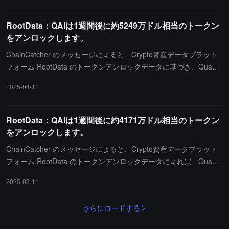
DBR のロック解除価値は 2000 万ドルを超えます：
DBR は 4 月 15 日に 10.48 億枚以上のトークンがロ
RootData：QAIは1週間後に約5249万ドル相当のトークン
ック解除され、ロック解除価値は 2239 万ドルで、
をアンロックします。
流通量の 10.48% を占めます；ARB は 4 月 16 日に
1.23 億枚以上のトークンがロック解除され、ロック
ChainCatcher のメッセージによると、Crypto資産データプラット
解除価値は 3356 万ドルで、流通量の 1.24% を占め
フォーム RootData のトークンアンロックデータに基づき、Quanti
ます；OMNI は 4 月 17 日に 1596.91 万枚以上のト
xAI（QAI）は北京時間 4月18日 0時に約 59 万枚のトークンをアン
2025-04-11
ークンがロック解除され、ロック解除価値は 3122
ロックし、価値は約 5249 万ドルです。
万ドルで、流通量の 15.87% を占めます；QAI は 4
月 18 日に 59.31 万枚以上のトークンがロック解除
RootData：QAIは1週間後に約4171万ドル相当のトークン
され、ロック解除価値は 5249 万ドルで、流通量の
をアンロックします。
5.93% を占めます；TRUMP は 4 月 19 日に 4000
ChainCatcher のメッセージによると、Crypto資産データプラット
万枚のトークンがロック解除され、ロック解除価値
フォーム RootData のトークンアンロックデータによれば、Quanti
は 3.12 億ドルを超え、流通量の 4% を占めます。
xAI（QAI）は北京時間 3月18日 0時に約 59 万枚のトークンをアン
注目すべきは、TRUMP が 3.12 億ドルのロック解除
2025-03-11
ロックし、価値は約 4171 万ドルです。
価値で首位に立ち、過去 7 日間の下落率は 22.98%
に達していることです。
さらにロードする