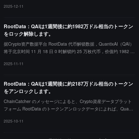
美元。
2025-12-11
RootData：QAIは1週間後に約1982万ドル相当のトークン
をロック解除します。
据Crypto资产数据平台 RootData 代币解锁数据，QuantixAI（QAI）
将于北京时间 11 月 18 日 0 时解锁约 25 万枚代币，价值约 1982 万
美元。
2025-11-11
RootData：QAIは1週間後に約2187万ドル相当のトークン
をアンロックします。
ChainCatcher のメッセージによると、Crypto資産データプラット
フォーム RootData のトークンアンロックデータによれば、Quanti
xAI（QAI）は北京時間 10 月 18 日 0 時に約 25 万枚のトークンを
2025-10-11
アンロックし、価値は約 2187 万ドルです。