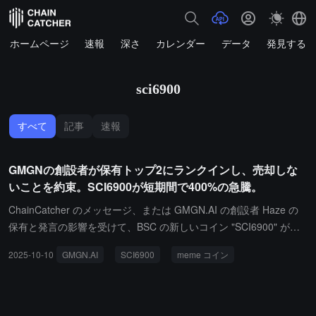
ホームページ
速報
深さ
カレンダー
データ
発見する
sci6900
すべて
記事
速報
GMGNの創設者が保有トップ2にランクインし、売却しな
いことを約束。SCI6900が短期間で400%の急騰。
ChainCatcher のメッセージ、または GMGN.AI の創設者 Haze の
保有と発言の影響を受けて、BSC の新しいコイン "SCI6900" が上
場してから2時間も経たないうちに熱気が高まり、価格が440％以上
2025-10-10
GMGN.AI
SCI6900
meme コイン
上昇し、6時間の取引高は meme コイン "修仙" を超え、現在の価格
は0.02ドルです。保有ランキングによると、GMGN.ai の共同創設
者アドレス "Haze gmgn.ai" は第2位の保有となっており、現在の保
有額は約50万ドルで、総量の2.26％を占めています。Top10 の保有