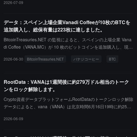
2026-07-09
データ：スペイン上場企業Vanadi Coffeeが10枚のBTCを
追加購入し、総保有量は223枚に達しました。
BitcoinTreasuries.NET の監視によると、スペインの上場企業 Vana
di Coffee（VANA.MC）が 10 枚のビットコインを追加購入し、現在
の保有総量は 223 枚の BTC となり、世界の企業ビットコイン保有
2026-06-30
BitcoinTreasuries.NET
バナジコーヒー
BTC
ランキングで 84 位に位置しています。
RootData：VANAは1週間後に約279万ドル相当のトーク
ンをロック解除します。
Crypto資産データプラットフォームRootDataのトークンロック解除
データによると、vana（VANA）は北京時間6月16日19時に約257
万枚のトークンをロック解除し、約279万ドルの価値があります。
2026-06-09