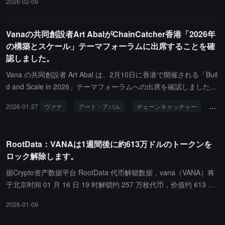
2026-02-09
盖应用、数据 DAO（去中心化自治组织）和服务的生态系统，以解
す。
锁数据的深层价值。他总结道，在 AI 时代，数据即语境，语境即差
异化的关键。Vana 的使命是通过去中心化的协议和生态系统，将数
Vanaの共同創設者Art AbalがChainCatcher香港「2026年
据的控制权、语境及其经济价值重新交还给每一个用户，以构建一个
の構築とスケール」テーマフォーラムに出席することを確
更开放、公平的数据价值互联网。
認しました。
Vana の共同創設者 Art Abal は、2月10日に香港で開催される「Buil
d and Scale in 2026」テーマフォーラムへの出席を確認しました。
本イベントは ChainCatcher と RootData、Alibaba Cloud が共同で
2026-01-27
ヴァナ
アート・アバル
チェーンキャッチャー
20
開催しており、Consensus HongKong 会議の重要な周辺イベント
の一つです。Vana はデータ主権とユーザー主導のAIデータレイヤ
ーに向けた初のオープンネットワークであり、ユーザーはデータコ
RootData：VANAは1週間後に約613万ドルのトークンを
ミュニティを構築し、オープンデータ市場に参加し、ユーザーの許
ロック解除します。
可に基づく人工知能を推進することで、自身のデータを再掌握し、
利益を得ることができます。本フォーラムでは、新しい周期におけ
据Crypto资产数据平台 RootData 代币解锁数据，vana（VANA）将
る業界の融合トレンド、成長パス、マーケット機会に焦点を当て、
于北京时间 01 月 16 日 19 时解锁约 257 万枚代币，价值约 613 万
RWA、ステーブルコイン、AI、決済、DeFi などの重要な分野につ
美元。
2026-01-09
いて深く議論します。イベントの目的は、世界中の優れたプロジェ
クト、投資機関、開発者を集め、高価値の業界ネットワークを構築