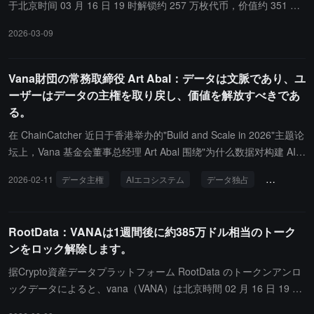
于北京时间 03 月 16 日 19 时解锁约 257 万枚代币，价值约 351 万
美元。
2026-03-09
Vana財団の常務取締役 Art Abal：データは文脈であり、ユ
ーザーはデータの主権を取り戻し、価値を解放すべきであ
る。
在 ChainCatcher 近日于香港举办的"Build and Scale in 2026"主题论
坛上，Vana 基金会董事总经理 Art Abal 围绕"为什么数据对构建 AI
至关重要"这一主题发表演讲，系统阐述了在AI主导的时代，数据作
2026-02-11
データ主権
AIエコシステム
データ独占
経済価値
为"语境"的核心价值，以及用户如何通过去中心化技术重掌数据主权
并释放其潜在经济价值。Art Abal 指出，当前 AI 生态已出现严重的
数据垄断问题。绝大多数消费者仅依赖单一的通用 AI 助手，且极少
RootData：VANAは1週間後に約385万ドル相当のトーク
使用其他主要模型，这导致了数据和语境的集中化。同时，大型科技
ンをロック解除します。
公司近年来持续限制 API 访问、终止免费服务并计划收费，实质上剥
夺了用户对自己数据及其语境价值的控制权。对此，Vana 提出了一
据Crypto資産データプラットフォーム RootData のトークンアンロ
套完整的解决方案。首先，通过开发工具使用户能真正拥有自己的数
ックデータによると、vana（VANA）は北京時間 02 月 16 日 19 時
据；其次，建立协议实现数据的跨平台可移植性；最终，构建一个涵
に約 257 万枚のトークンをアンロックし、価値は約 385 万ドルで