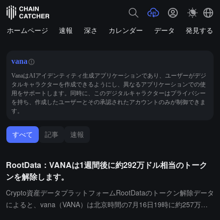
ホームページ
速報
深さ
カレンダー
データ
発見する
vana
VanaはAIアイデンティティ生成アプリケーションであり、ユーザーがデジ
タルキャラクターを作成できるようにし、異なるアプリケーションでの使
用をサポートします。同時に、このデジタルキャラクターはプライバシー
を持ち、作成したユーザーとその承認されたアカウントのみが制御できま
す。
すべて
記事
速報
RootData：VANAは1週間後に約292万ドル相当のトーク
ンを解除します。
Crypto資産データプラットフォームRootDataのトークン解除データ
によると、vana（VANA）は北京時間の7月16日19時に約257万枚
のトークンを解除し、価値は約292万ドルです。