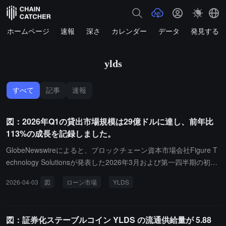
ホームページ
速報
深さ
カレンダー
データ
発見する
ylds
すべて
記事
速報
図：2026年Q1の貸出市場規模は29億ドルに達し、前年比
113%の成長を記録しました。
GlobeNewswireによると、ブロックチェーン資本市場会社Figure T
echnology Solutionsが発表した2026年3月および第一四半期の初期
運営データによれば、同社の第一四半期の消費者ローン市場の取引
2026-04-03
図
ローン市場
YLDS
額は290.2億ドルに達し、前年同期比で113%の増加となりました。
その中で、3月の取引額は119億ドルで、前月比で33%、前年同期比
で102%の増加です。2026年3月31日現在、流通中のYLDSステーブ
図：証券化ステーブルコイン YLDS の流通供給量が 5.88
ルコインの価値は約59.8億ドルで、2025年第四四半期比で83%の増