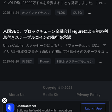
インYLDSに25000万ドルを投資することを発表しました。これ
は、同社のフラッグシップトークン化ファンドOUSGの収益源を強
2025-11-24
オンドファイナンス
YLDS
OUSG
フィギュア
化し、多様な配分を向上させるためです。OUSGの現在のTVLは7.8
億ドルを超えており、基盤にはBlackRock、Fidelity、Franklin Tem
pleton、WisdomTree、FundBridge Capitalなどの機関製品が配置さ
米国SEC、ブロックチェーン金融会社Figureによる初の利
れています。
息付きステーブルコインの発行を承認
ChainCatcher のメッセージによると、『フォーチュン』誌は、ア
メリカ証券取引委員会（SEC）が初めて利息付きのステーブルコイ
ンの申請を承認したと報じています。このステーブルコインは YLD
2025-02-20
美 SEC
Figure
利息付きステーブルコイン
YLDS
S と呼ばれ、デジタル資産会社 Figure Markets によって開発さ
れ、米ドルに連動し、ユーザーに約 3.85% の利回りを提供しま
す。これは、貯蓄口座の現金に似ています。他の主要なステーブル
コインである USDC や USDT が依然として規制のグレーゾーンに
ある中、YLDS は証券として正式に SEC に登録されます。Figure
Copyright © 2023
の CEO マイク・キャグニーは、『フォーチュン』のインタビュー
About Us
Media Kit
Privacy Policy
で、YLDS が株式や債券と同じ金融カテゴリーに位置づけられるこ
Risk Warning
Hiring
とを示しています。SEC のウェブサイトに掲載された文書による
ChainCatcher
Launch App
Building the Web3 world with innovations.
と、火曜日に Figure の申請が承認されました。この機関のスポー