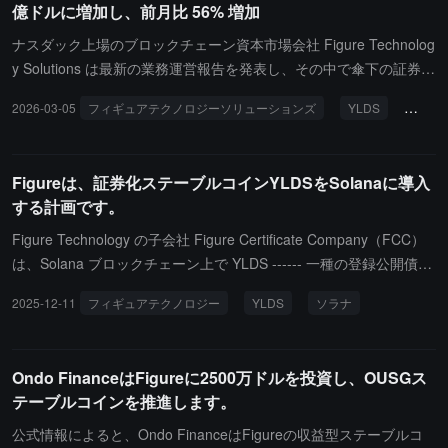
億ドルに増加し、前月比 56% 増加
加です。さらに、Democratized Primeプラットフォームのマッチン
グオファー残高は36.8億ドルで、前月比で79%の増加；利用可能な
ナスダック上場のブロックチェーン資本市場会社 Figure Technolog
貸し手供給量は45.3億ドルで、前月比で112%の増加です。
y Solutions は最新の業務運営報告を発表し、その中で傘下の証券化
ステーブルコイン YLDS の流通供給量が 5.88 億ドルに増加し、前
2026-03-05
フィギュアテクノロジーソリューションズ
YLDS
証券化
月比で 56% の成長を遂げたことを明らかにしました。YLDS は固
定ドル価格を維持し、米国債および国債買い戻し契約を通じて持続
的な収益を提供することを目的としています。さらに、2 月の消費
Figureは、証券化ステーブルコインYLDSをSolanaに導入
者ローン市場の取引額は 8.96 億ドルで、前月比で 10% の成長を記
する計画です。
録しました。
Figure Technology の子会社 Figure Certificate Company（FCC）
は、Solana ブロックチェーン上で YLDS ------ 一種の登録公開債務
証券をネイティブに発行する計画を立てています。YLDS は、固定
2025-12-11
フィギュアテクノロジー
YLDS
ソラナ
ドル価格を維持することを目的とした証券化されたステーブルコイ
ンであり、米国債および国債のリポ取引を通じて継続的な収益を提
供します。Solana 上の分散型金融収益交換プラットフォーム Expo
Ondo FinanceはFigureに2500万ドルを投資し、OUSGス
nent Finance は、YLDS の最初のユーザーになることを計画してい
テーブルコインを推進します。
ます。
公式情報によると、Ondo FinanceはFigureの収益型ステーブルコ