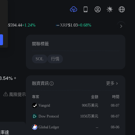
BNB
$594.44
+1.24%
XRP
$1.03
+0.68%
SOL
$74.
關聯標籤
SOL
行情
3.54%。
融資資訊
更多
風險提示
專案
金額
時間
Vangrid
900万美元
08-07
Dow Protocol
1050万美元
08-07
Global Ledger
--
08-06
益率達