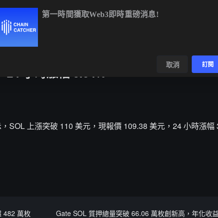
第一時間獲取Web3即時重磅消息!
BTC
$64,923.05
+0.91%
ETH
$1,914.48
+0.59%
數據
發現
取消
訂閱
24 小時漲幅 3.54%
顯示，SOL 上漲突破 110 美元，現報價 109.38 美元，24 小時漲幅 
 482 萬枚
Gate SOL 質押總量突破 66.06 萬枚創新高，年化收