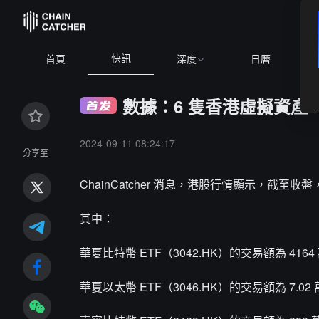
快訊
TH
$1,901.83
-0.32%
BNB
$587.25
-1.31%
XRP
$1.0
首頁
深度
日曆
數據：6 隻香港虛擬資產 ET
2024-09-11 08:24:17
分享至
ChainCatcher 消息，港股行情顯示，截至收盤，
其中：
華夏比特幣 ETF（3042.HK）的交易額為 416
華夏以太幣 ETF（3046.HK）的交易額為 7.02