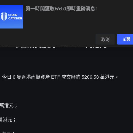
第一時間獲取Web3即時重磅消息!
2
-2.28%
SOL
$72.94
-1.35%
TRX
$0.3267
+0.1
數據
發現
取消
訂閱
F 今日成交額約 5206.53 萬港元
今日 6 隻香港虛擬資產 ETF 成交額約 5206.53 萬港元。
4 萬港元；
 萬港元；