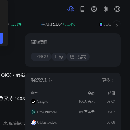
1.09
+1.51%
XRP
$1.04
+1.14%
SOL
$75.63
+2.2
關聯標籤
PENGU
巨鯨
鏈上追蹤
 和 OKX，虧損
融資資訊
更多
專案
金額
時間
魚又將 1403
Vangrid
900万美元
08-07
Dow Protocol
1050万美元
08-07
風險提示
Global Ledger
--
08-06