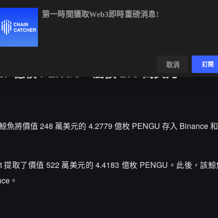
第一時間獲取Web3即時重磅消息!
BTC
$65,009.48
-0.03%
ETH
$1,920.83
+0.14%
BNB
$60
數據
發現
取消
訂閱
7 億枚 PENGU，虧損 255 萬美元
，某鯨魚將價值 248 萬美元的 4.2779 億枚 PENGU 存入 Binance
it 提取了價值 522 萬美元的 4.4183 億枚 PENGU。此後，該鯨
nce。