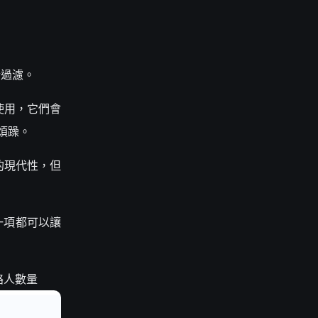
行過濾。
使用，它們會
點煩躁。
體的現代性，但
一項都可以讓
絡人數量