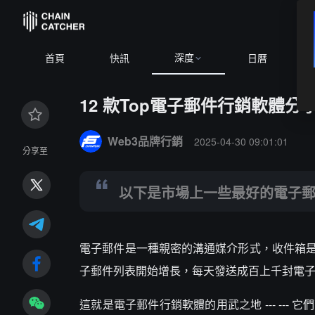
深度
,636.15
+0.88%
ETH
$1,909.22
+2.14%
BNB
$595.99
-0.
首頁
快訊
日曆
12 款Top電子郵件行銷軟體分
Summary:
以下是市場上一些最好的電子郵件行銷軟體
Web3品牌行銷
2025-04-30 09:01:01
分享至
以下是市場上一些最好的電子
電子郵件是一種親密的溝通媒介形式，收件箱
子郵件列表開始增長，每天發送成百上千封電
這就是電子郵件行銷軟體的用武之地 --- --