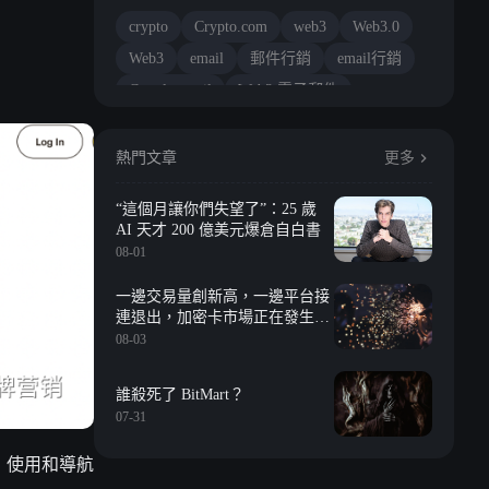
crypto
Crypto.com
web3
Web3.0
Web3
email
郵件行銷
email行銷
Google email
Web3 電子郵件
電子郵件
電子郵件服務
電子郵件行銷
郵件軟體
熱門文章
更多
“這個月讓你們失望了”：25 歲
AI 天才 200 億美元爆倉自白書
08-01
一邊交易量創新高，一邊平台接
連退出，加密卡市場正在發生什
麼？
08-03
誰殺死了 BitMart？
07-31
好，使用和導航