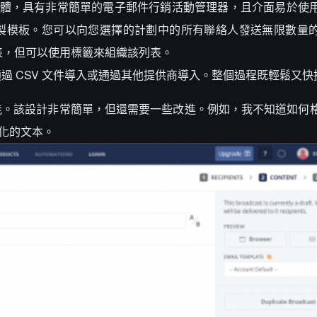
件行銷軟體，具有非常簡單的電子郵件行銷活動管理器，且介面易於使
製模板。您可以向您選擇的計劃中的所有聯絡人發送無限數量
閱者列表，但可以使用標籤來組織該列表。
通過 CSV 文件導入或通過其他提供商導入。整個過程既輕鬆又快
能。該設計非常簡單，但還需要一些改進。例如，我不知道如何
式化的文本。