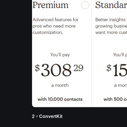
2，ConvertKit