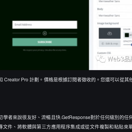
r 計劃和 Creator Pro 計劃。價格是根據訂閱者徵收的。您還可以
對初學者來說很友好、流暢且快.GetResponse對於任何級別的
傳文件、將軟體與第三方應用程序集成或從文件複製和粘貼來