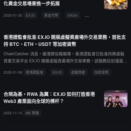
化黃金交易場景進一步拓展
等級，評分越低，代表該項目信息披露越不完整，作惡風險越高，投
資者需高度警惕。
2026-01-30
EX.IO
黃金代幣
XAUm
代幣化資產
RWA
香港證監會批准 EX.IO 開展虛擬資產場外交易業務，首批支
持 BTC、ETH、USDT 等加密貨幣
ChainCatcher 消息，据港媒信報報導，香港證監會已批准持牌虛擬
資產交易平台 EX.IO 開展虛擬資產場外交易業務，該服務目前僅面向
符合條件的投資者開放，首批支持的幣種包括 BTC、ETH、USDT、
2026-01-06
香港證監會
EX.IO
虛擬資產
加密貨幣
USDC、USDTTRC20 等加密貨幣，以及美元、港元等法定貨幣。
合規為基，RWA 為翼：EX.IO 如何打造香港
Web3 產業面向全球的標杆？
2025-11-15
ME 集團