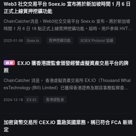
Web3 社交交易平台 Soex.io 宣布將於新加坡時間 1 月 6 日
正式上線質押挖礦功能
ChainCatcher消息，Web3社交交易平台 Soex.io 宣布，將於新加坡
時間 1 月 6 日 18 點正式上線質押挖礦功能。屆時，用戶參與 HVT
質押，除了能夠提升被動收益外，還可解鎖平台多樣性功能體驗。此
2025-01-06
Soex.io
質押挖礦功能
SOEX Protocol 協議
次推出的質押機制注重靈活性、公平性和可持續性，致力於為用戶創
造穩定且極具吸引力的回報。SOEX 作為一款 AI 驅動智能體社交交
易平台，基於 SOEX Protocol 協議，精準聚焦於 AI 自主驅動社交流
EX.IO 獲香港證監會頒發經營虛擬資產交易平台的牌
量運營及流動性供需的交易場景。採用公平鑄造與按需解鎖機制，全
照
力打造一個透明、公平、可持續發展的新型 Web3 社交經濟生態體
系。
ChainCatcher 消息， 香港虛擬資產交易所 EX.IO（Thousand Whal
esTechnology (BVI) Limited）已獲得香港證券及期貨事務監察委員
會（證監會）頒發的批准，根據第 1 類（證券交易）,第 7 類（提供
2024-12-18
EX.IO
香港證監會
自動化交易服務）牌照以及《打擊洗錢及恐怖分子資金籌集條例》
（AMLO）規定經營虛擬資產交易平台。
加密貨幣交易所 CEX.IO 重啟英國業務，稱已符合 FCA 新規
定