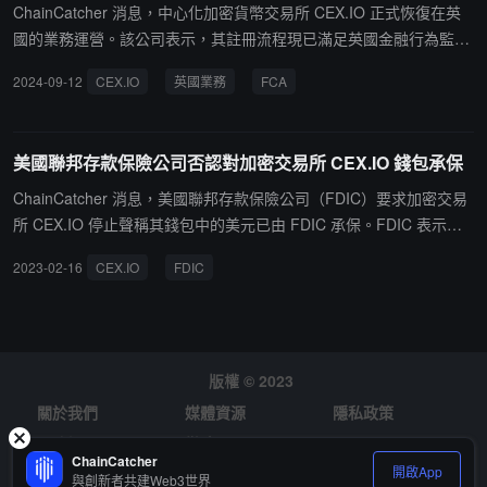
ChainCatcher 消息，中心化加密貨幣交易所 CEX.IO 正式恢復在英
國的業務運營。該公司表示，其註冊流程現已滿足英國金融行為監管
局（FCA）的合規要求。CEX.IO 此前因 FCA 在 2023 年 10 月實施
2024-09-12
CEX.IO
英國業務
FCA
新的加密資產金融推廣規定而自願暫停了在英國的服務。英國曾是 C
EX.IO 的主要市場之一，暫停前當地用戶占其歐洲經濟區總客戶的6
9%，交易量環比增長 26.9%。目前，該公司在英國提供 190 種數字
美國聯邦存款保險公司否認對加密交易所 CEX.IO 錢包承保
資產。
ChainCatcher 消息，美國聯邦存款保險公司（FDIC）要求加密交易
所 CEX.IO 停止聲稱其錢包中的美元已由 FDIC 承保。FDIC 表示，C
EX.IO 網站的一個部分錯誤地指出"你的 CEX.IO 法定貨幣錢包中持有
2023-02-16
CEX.IO
FDIC
的美元是 FDIC 保險的，每個帳戶最高 25 萬美元"，實際上，"這份
聲明沒有任何資格、澄清或限制，也沒有任何受保險的存款機構或機
構與這份聲明有關"。（來源鏈接）
版權 © 2023
關於我們
媒體資源
隱私政策
風險提示
徵才
ChainCatcher
開啟App
與創新者共建Web3世界