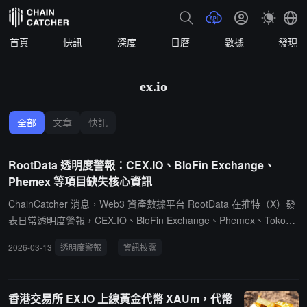
首頁
快訊
深度
日曆
數據
發現
ex.io
全部
文章
快訊
RootData 透明度警報：CEX.IO、BloFin Exchange、
Phemex 等項目缺失核心資訊
ChainCatcher 消息，Web3 資產數據平台 RootData 在推特（X）發
表日常透明度警報，CEX.IO、BloFin Exchange、Phemex、Tokocry
pto、Coins.ph 等交易所的團隊、關鍵日曆事件、代幣數據等資訊缺
2026-03-13
透明度警報
資訊披露
失，呼籲項目方在 RootData上提交/更新資料，提升其透明度評分。
此外，RootData 表示將持續監督和曝光缺失核心資訊的"黑盒"項目。
據悉，RootData 透明度評分用於衡量項目的完整性與時效性，旨在
香港交易所 EX.IO 上線黃金代幣 XAUm，代幣
反映項目的資訊披露情況。透明度評分從高到低分為 A-F 級共 5 個