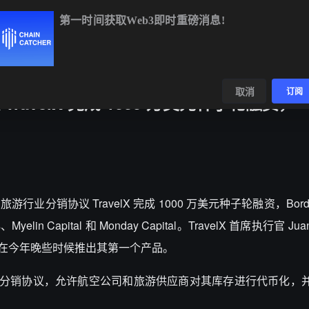
第一时间获取Web3即时重磅消息!
BTC
$64,914.25
-0.16%
ETH
$1,919.36
+0.18%
BN
数据
发现
取消
订阅
avelX 完成 1000 万美元种子轮融资，
业分销协议 TravelX 完成 1000 万美元种子轮融资，Borderle
elin Capital 和 Monday Capital。TravelX 首席执行官 Juan 
团队并在今年晚些时候推出其第一个产品。
发一种分销协议，允许航空公司和旅游供应商对其库存进行代币化，