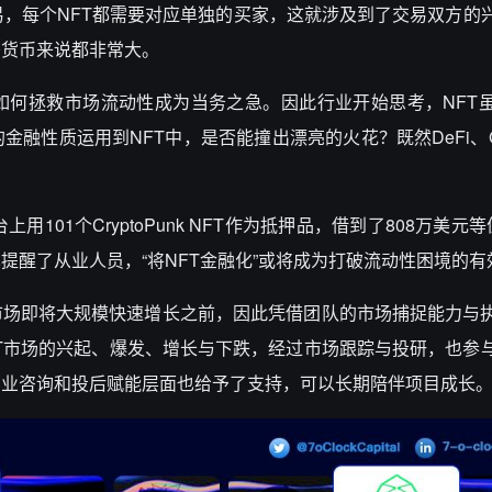
易，每个NFT都需要对应单独的买家，这就涉及到了交易双方的
密货币来说都非常大。
如何拯救市场流动性成为当务之急。因此行业开始思考，NFT
融性质运用到NFT中，是否能撞出漂亮的火花？既然DeFi、Ga
101个CryptoPunk NFT作为抵押品，借到了808万美元等
提醒了从业人员，“将NFT金融化”或将成为打破流动性困境的有
末，处于NFT市场即将大规模快速增长之前，因此凭借团队的市场捕捉能力
T市场的兴起、爆发、增长与下跌，经过市场跟踪与投研，也参
商业咨询和投后赋能层面也给予了支持，可以长期陪伴项目成长