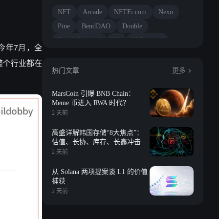
NFT
Arcade
NFTFi.com
Nexo
Pine
BendDAO
Double
DoubleProtocol
IQ
IQProtocol
至今年7月，全
NFTX
Unicly
Fractional
。整个行业都在
热门文章
更多
MarsCoin 引爆 BNB Chain：
Meme 币进入 RWA 时代？
2 天前
高盛详解韩国存储“8大焦点”：
估值、长协、库存、长鑫冲击、
回购等
2 天前
从 Solana 两项提案谈 L1 的价值
捕获
2 天前