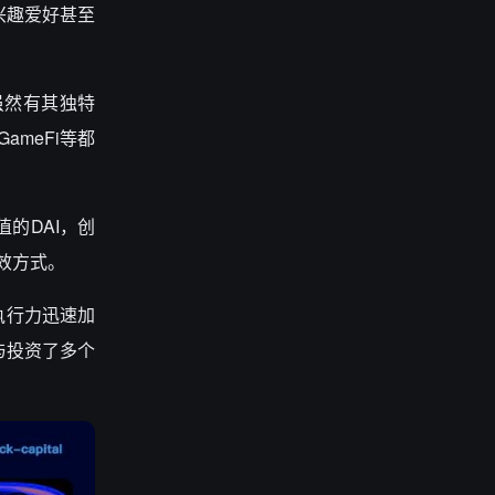
兴趣爱好甚至
虽然有其独特
meFi等都
值的DAI，创
效方式。
与执行力迅速加
与投资了多个
。