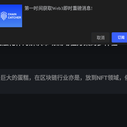
第一时间获取Web3即时重磅消息!
SOL
$72.79
-1.56%
TRX
$0.3267
-0.00%
数据
发现
取消
订阅
解析NFT金融化作为解决市场流动性方案的多样性
，在区块链行业亦是，放到NFT领域，依旧能够成为潜力巨大的市场之一
巨大的蛋糕，在区块链行业亦是，放到NFT领域，