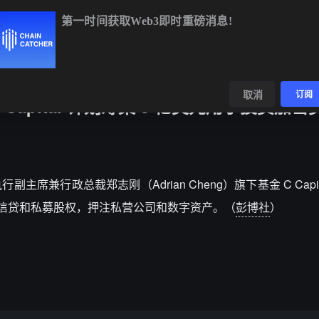
第一时间获取Web3即时重磅消息!
C
$65,053.84
+0.90%
ETH
$1,928.74
+1.36%
BNB
$591.1
数据
发现
取消
订阅
apital 计划筹集 5 亿美元用于投资加密
兼行政总裁郑志刚（Adrian Cheng）旗下基金 C Capit
产、信贷和私募股权，押注私营公司和数字资产。（
彭博社
）