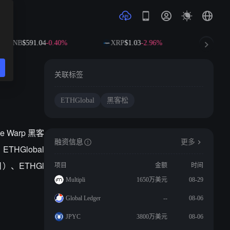
BNB
$591.04
-0.40%
XRP
$1.03
-2.96%
SOL
$72
关联标签
ETHGlobal
黑客松
 Warp 黑客
融资信息
更多
ETHGlobal
 日）、ETHGl
项目
金额
时间
Multipli
1650万美元
08-29
Global Ledger
--
08-06
JPYC
3800万美元
08-06