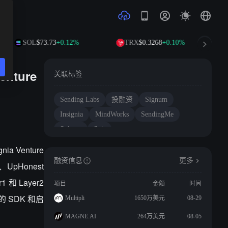
SOL
$73.73
+0.12%
TRX
$0.3268
+0.10%
D
nture
关联标签
Sending Labs
投融资
Signum
Insignia
MindWorks
SendingMe
Solana
Sui
a Venture
融资信息
更多
d、UpHonest
和 Layer2
项目
金额
时间
的 SDK 和启
Multipli
1650万美元
08-29
MAGNE.AI
264万美元
08-05