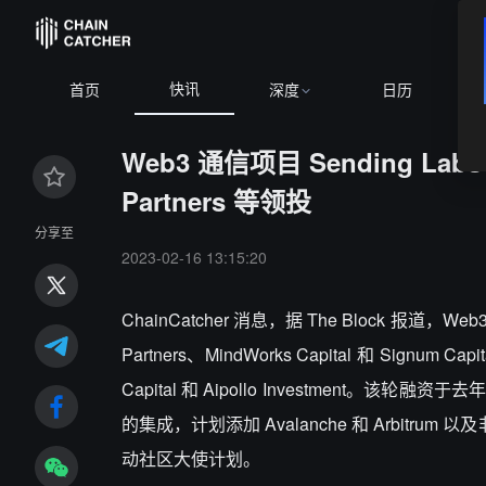
快讯
BTC
$64,629.89
+0.85%
ETH
$1,903.72
+2.
首页
深度
日历
Web3 通信项目 Sending Lab
Partners 等领投
分享至
2023-02-16 13:15:20
ChainCatcher 消息，据 The Block 报道，Web
Partners、MindWorks Capital 和 Signum C
Capital 和 Aipollo Investment。该
的集成，计划添加 Avalanche 和 Arbitrum
动社区大使计划。