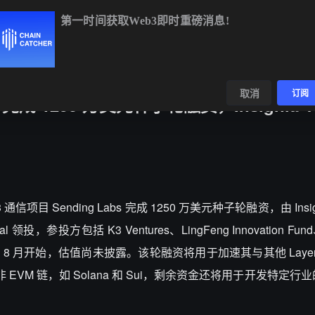
第一时间获取Web3即时重磅消息!
04%
BNB
$595.04
-0.48%
XRP
$1.04
-1.87%
数据
发现
取消
订阅
s 完成 1250 万美元种子轮融资，Insignia Ve
3 通信项目 Sending Labs 完成 1250 万美元种子轮融资，由 Insigni
apital 领投，参投方包括 K3 Ventures、LingFeng Innovation Fun
轮融资于去年 8 月开始，估值尚未披露。该轮融资将用于加速其与其他 Layer1 
 以及非 EVM 链，如 Solana 和 Sui，剩余资金还将用于开发特定行业