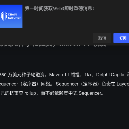
第一时间获取Web3即时重磅消息!
BTC
$65,279.69
+1.74%
ETH
$1,930.25
+1.95%
数据
发现
取消
订阅
0 万美元种子轮融资，Maven 11 领投
550 万美元种子轮融资，Maven 11 领投，1kx、Delphi Capital 和 
encer（定序器）网络。 Sequencer（定序器）负责在 Layer2 r
的抗审查 rollup，而不必依赖集中式 Sequencer。