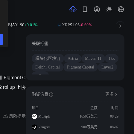
BNB
$591.90
+0.01%
XRP
$1.03
-0.69%
SOL
$73.
关联标签
模块化区块链
Astria
Maven 11
1kx
Delphi Capital
Figment Capital
Layer2
rollup
Figment C
ollup 上协
融资信息
更多
项目
金额
时间
风险提示
Multipli
1650万美元
08-29
Vangrid
900万美元
08-07