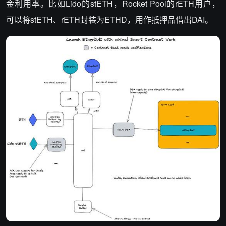
金利用率。比如Lido的stETH，Rocket Pool的rETH用户，
可以将stETH、rETH封装为ETHD，用作抵押品借出DAI。