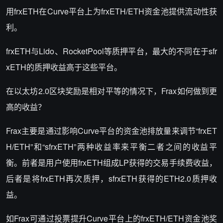
用frxETH在Curve平台上为frxETH/ETH资金池提供流动性获
利。
frxETH与Lido、RocketPool等质押平台，最大的不同在于sfr
xETH的质押收益高于这些平台。
在以太坊2.0区块奖励是相对平等的情况下，Frax如何做到更
高的收益？
Frax主要是通过影响Curve平台的资金池排放量来调节“frxET
H/ETH”和“sfrxETH”两种收益率来平衡二者之间的收益平
衡。前者是用户使用frxETH组成LP获得的交易手续费收益，
后者是将frxETH再次质押，sfrxETH获得的ETH2.0质押收
益。
如Frax可通过投票提升Curve平台上的frxETH/ETH资金池奖