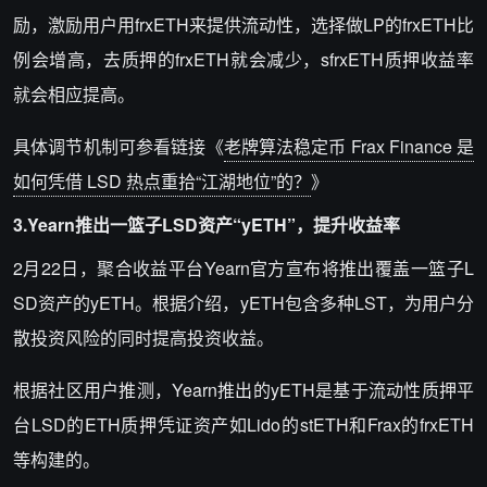
励，激励用户用frxETH来提供流动性，选择做LP的frxETH比
例会增高，去质押的frxETH就会减少，sfrxETH质押收益率
就会相应提高。
具体调节机制可参看链接《
老牌算法稳定币 Frax Finance 是
如何凭借 LSD 热点重拾“江湖地位”的？
》
3.Yearn
推出一篮子LSD资产“yETH”，提升收益率
2月22日，聚合收益平台Yearn官方宣布将推出覆盖一篮子L
SD资产的yETH。根据介绍，yETH包含多种LST，为用户分
散投资风险的同时提高投资收益。
根据社区用户推测，Yearn推出的yETH是基于流动性质押平
台LSD的ETH质押凭证资产如Lido的stETH和Frax的frxETH
等构建的。