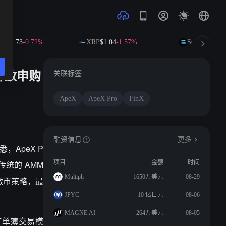
594.73
-0.72%
XRP
$1.04
-1.57%
SOL
$73.81
+0
外开放申购
关联标签
ApeX
ApeX Pro
FinX
融资信息
更多
悉，ApeX P
于传统的 AMM
项目
金额
时间
Multipli
1650万美元
08-29
做市策略，最
JPYC
10 亿日元
08-06
MAGNE.AI
264万美元
08-05
订单簿交易模