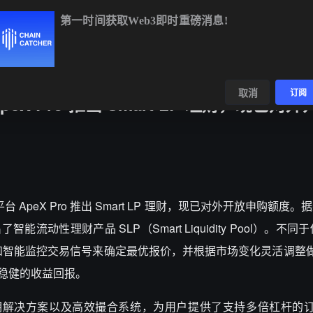
第一时间获取Web3即时重磅消息!
BTC
$64,761.02
+1.05%
ETH
$1,908.80
+2.20%
BNB
$
数据
发现
取消
订阅
X Pro 推出 Smart LP 理财，现已对
台 ApeX Pro 推出 Smart LP 理财，现已对外开放申购额度。据
能流动性理财产品 SLP（Smart Liquidity Pool）。不同
动算法和智能监控交易信号来确定最优报价，并根据市场变化灵活调整
了稳健的收益回报。
识证明解决方案以及高效撮合系统，为用户提供了支持多倍杠杆的