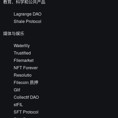
教育、科学和公共产品
Lagrange DAO
Shale Protocol
媒体与娱乐
Waterlily
Trustified
Filemarket
NFT Forever
Resolutio
Filecoin 质押
Glif
Collectif DAO
stFIL
SFT Protocol