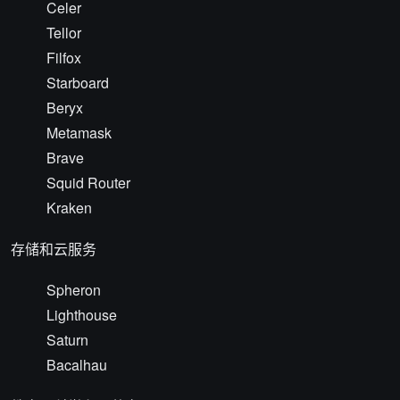
Celer
Tellor
Filfox
Starboard
Beryx
Metamask
Brave
Squid Router
Kraken
存储和云服务
Spheron
Lighthouse
Saturn
Bacalhau