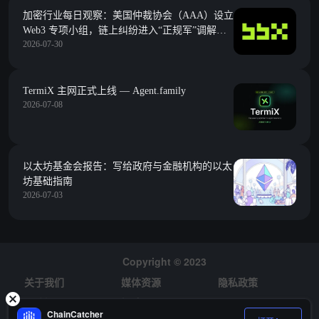
加密行业每日观察：美国仲裁协会（AAA）设立
Web3 专项小组，链上纠纷进入“正规军”调解时
2026-07-30
代
TermiX 主网正式上线 — Agent.family
2026-07-08
以太坊基金会报告：写给政府与金融机构的以太
坊基础指南
2026-07-03
Copyright © 2023
关于我们
媒体资源
隐私政策
风险提示
招聘
ChainCatcher