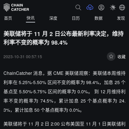
快讯
首页
深度
日历
数据
发现
美联储将于 11 月 2 日公布最新利率决定，维持
利率不变的概率为 98.4%
2023-10-31 00:57:15
收藏
ChainCatcher 消息，
据 CME 美联储观察：美联储本周维持
利率在 5.25%-5.50% 区间不变的概率为 98.4%，加息 25 个
基点至 5.50%-5.75% 区间的概率为 0.0%。 到 12 月维持利
率不变的概率为 74.5%，累计加息 25 个基点概率为 24.
3%，累计加息 50 个基点概率为 0.0%。
美联储将于 11 月 2 日 2:00 公布美国至 11 月 1 日美联储利