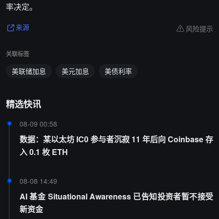
率决定。
风险提示
来源
关联标签
美联储加息
美元加息
美债利率
精选快讯
08-09 00:58
数据：某以太坊 IC0 参与者沉寂 11 年后向 Coinbase 存
入 0.1 枚 ETH
08-08 14:49
AI 基金 Situational Awareness 已告知投资者暂不接受
新资金